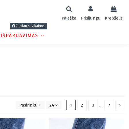
Paieška
Prisijungti
Krepšelis
Žemiau savikainos!
 IŠPARDAVIMAS
Pasirinkti
24
1
2
3
…
7