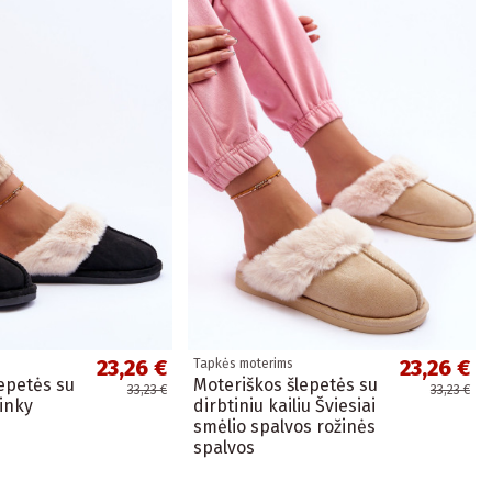
23,26 €
23,26 €
Tapkės moterims
epetės su
Moteriškos šlepetės su
33,23 €
33,23 €
Pinky
dirbtiniu kailiu Šviesiai
smėlio spalvos rožinės
spalvos