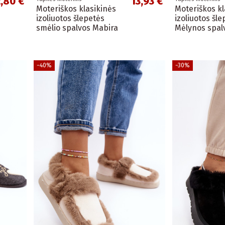
2,80 €
13,93 €
Moteriškos klasikinės
Moteriškos kl
izoliuotos šlepetės
izoliuotos šl
smėlio spalvos Mabira
Mėlynos spal
−40%
−30%