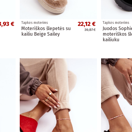
3,93 €
22,12 €
Tapkės moterims
Tapkės moterims
Moteriškos šlepetės su
Juodos Soph
36,87 €
kailiu Beige Sailey
moteriškos šl
kailiuku