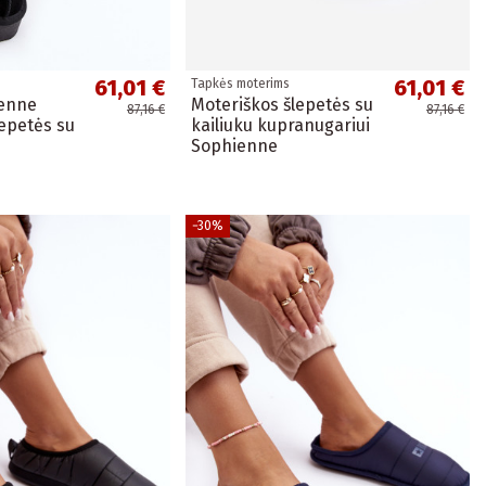
61,01 €
61,01 €
Tapkės moterims
ienne
Moteriškos šlepetės su
87,16 €
87,16 €
epetės su
kailiuku kupranugariui
Sophienne
−30%