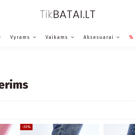
Vyrams
Vaikams
Aksesuarai
%
erims
−30%