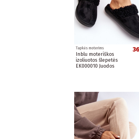
36
Tapkės moterims
Inblu moteriškos
izoliuotos šlepetės
EK000010 Juodos