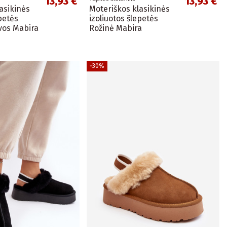
13,93 €
13,93 €
asikinės
Moteriškos klasikinės
epetės
izoliuotos šlepetės
vos Mabira
Rožinė Mabira
−30%