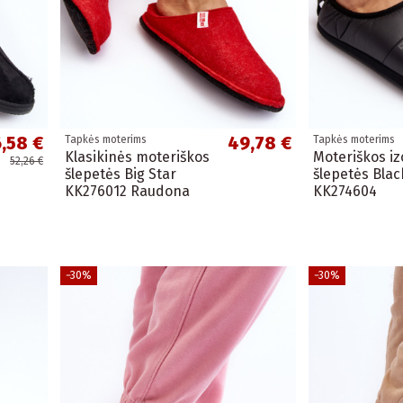
,58 €
49,78 €
Tapkės moterims
Tapkės moterims
Klasikinės moteriškos
Moteriškos iz
52,26 €
šlepetės Big Star
šlepetės Blac
KK276012 Raudona
KK274604
−30%
−30%