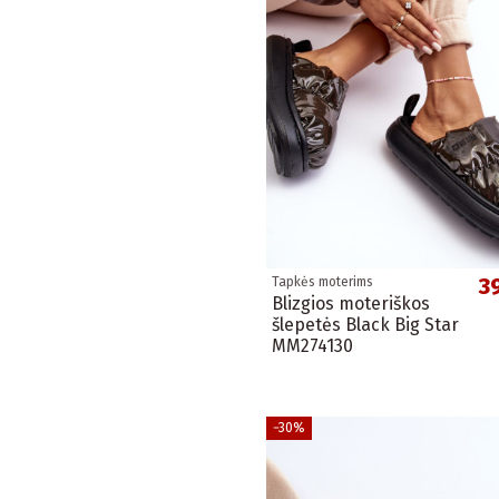
3
Tapkės moterims
Blizgios moteriškos
šlepetės Black Big Star
MM274130
−30%