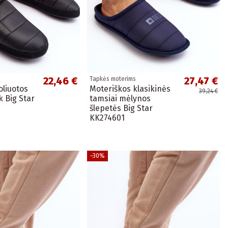
22,46 €
27,47 €
Tapkės moterims
oliuotos
Moteriškos klasikinės
39,24 €
k Big Star
tamsiai mėlynos
šlepetės Big Star
KK274601
−30%