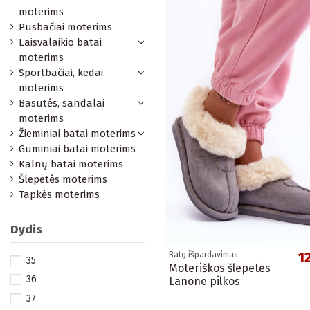
moterims
Pusbačiai moterims
Laisvalaikio batai
moterims
Sportbačiai, kedai
moterims
Basutės, sandalai
moterims
Žieminiai batai moterims
Guminiai batai moterims
Kalnų batai moterims
Šlepetės moterims
Tapkės moterims
Dydis
1
Batų išpardavimas
35
Moteriškos šlepetės
36
Lanone pilkos
37