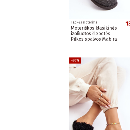
1
Tapkės moterims
Moteriškos klasikinės
izoliuotos šlepetės
Pilkos spalvos Mabira
−30%