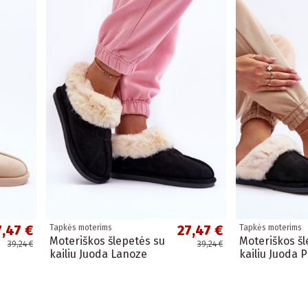
7,47 €
27,47 €
Tapkės moterims
Tapkės moterims
Moteriškos šlepetės su
Moteriškos šl
39,24 €
39,24 €
kailiu Juoda Lanoze
kailiu Juoda 