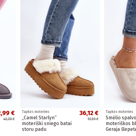
2,99 €
36,12 €
Tapkės moterims
Tapkės moterims
„Camel Starlyn“
Smėlio spalv
43,30 €
51,59 €
moteriški sniego batai
moteriškos bl
storu padu
Geraja šlepet