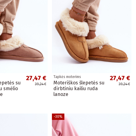
27,47 €
27,47 €
Tapkės moterims
epetės su
Moteriškos šlepetės su
39,24 €
39,24 €
iu smėlio
dirbtiniu kailiu ruda
ze
lanoze
−30%