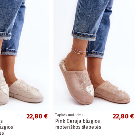
22,80 €
22,80 €
Tapkės moterims
os
Pink Geraja blizgios
izgios
moteriškos šlepetės
ės