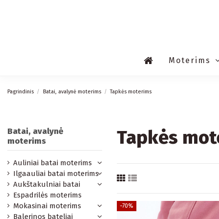
Moterims
Pagrindinis
Batai, avalynė moterims
Tapkės moterims
Batai, avalynė
Tapkės mot
moterims
Auliniai batai moterims
Ilgaauliai batai moterims
Aukštakulniai batai
Espadrilės moterims
Mokasinai moterims
−70%
Balerinos bateliai