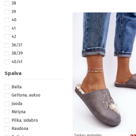
38
39
40
41
42
36/37
38/39
40/41
42/43
Spalva
Balta
Geltona, aukso
Juoda
Mėlyna
Pilka, sidabro
Raudona
Tapkės moterims