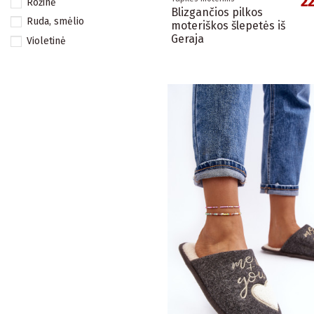
2
Rožinė
Blizgančios pilkos
Ruda, smėlio
moteriškos šlepetės iš
Geraja
Violetinė