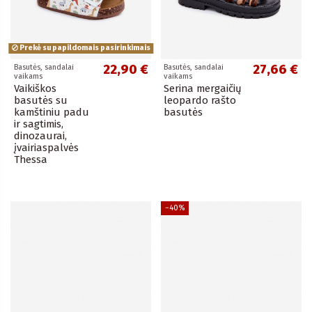
Prekė su papildomais pasirinkimais
22,90 €
27,66 €
Basutės, sandalai
Basutės, sandalai
vaikams
vaikams
Vaikiškos
Serina mergaičių
basutės su
leopardo rašto
kamštiniu padu
basutės
ir sagtimis,
dinozaurai,
įvairiaspalvės
Thessa
−40%