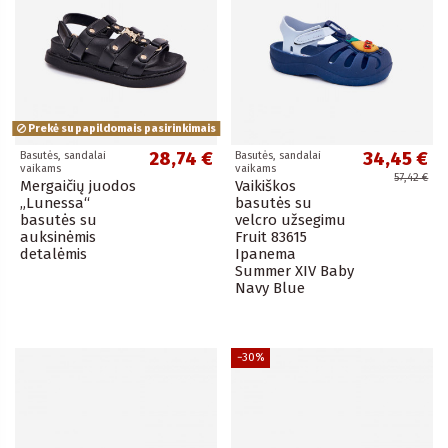
Prekė su papildomais pasirinkimais
28,74 €
34,45 €
Basutės, sandalai
Basutės, sandalai
vaikams
vaikams
57,42 €
Mergaičių juodos
Vaikiškos
„Lunessa“
basutės su
basutės su
velcro užsegimu
auksinėmis
Fruit 83615
detalėmis
Ipanema
Summer XIV Baby
Navy Blue
−30%