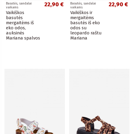
22,90 €
22,90 €
Basutės, sandalai
Basutės, sandalai
vaikams
vaikams
Vaikiškos
Vaikiškos ir
basutės
mergaitėms
mergaitėms iš
basutės iš eko
eko odos,
odos su
auksinės
leopardo raštu
Mariana spalvos
Mariana