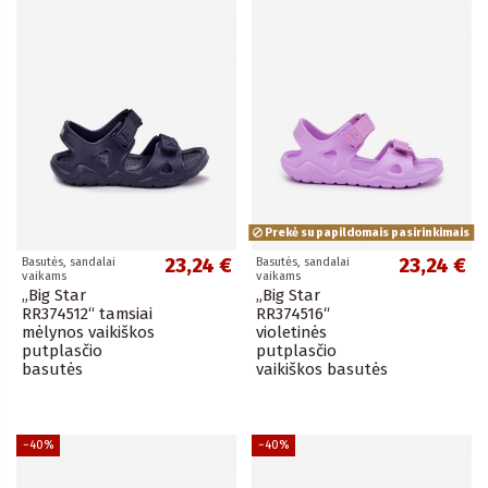
Prekė su papildomais pasirinkimais
23,24 €
23,24 €
Basutės, sandalai
Basutės, sandalai
vaikams
vaikams
„Big Star
„Big Star
RR374512“ tamsiai
RR374516“
mėlynos vaikiškos
violetinės
putplasčio
putplasčio
basutės
vaikiškos basutės
−40%
−40%