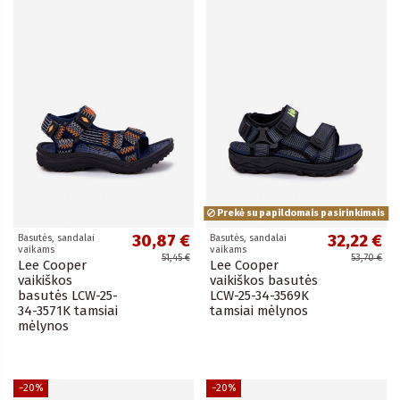
Prekė su papildomais pasirinkimais
30,87 €
32,22 €
Basutės, sandalai
Basutės, sandalai
vaikams
vaikams
51,45 €
53,70 €
Lee Cooper
Lee Cooper
vaikiškos
vaikiškos basutės
basutės LCW-25-
LCW-25-34-3569K
34-3571K tamsiai
tamsiai mėlynos
mėlynos
−20%
−20%