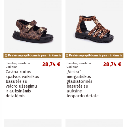
Prekė su papildomais pasirinkimais
Prekė su papildomais pasirinkimais
28,74 €
28,74 €
Basutės, sandalai
Basutės, sandalai
vaikams
vaikams
Cavina rudos
„Vesira“
spalvos vaikiškos
mergaitiškos
basutės su
gladiatorinės
velcro užsegimu
basutės su
ir auksinėmis
auksine
detalėmis
leopardo detale