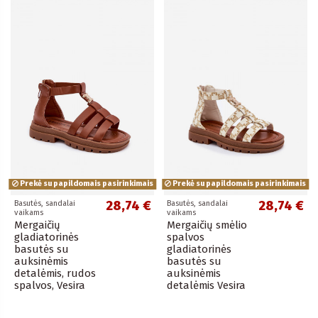
Prekė su papildomais pasirinkimais
Prekė su papildomais pasirinkimais
28,74 €
28,74 €
Basutės, sandalai
Basutės, sandalai
vaikams
vaikams
Mergaičių
Mergaičių smėlio
gladiatorinės
spalvos
basutės su
gladiatorinės
auksinėmis
basutės su
detalėmis, rudos
auksinėmis
spalvos, Vesira
detalėmis Vesira