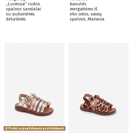
„Lunessa“ rudos
basutės
spalvos sandalai
mergaitėms iš
su auksinėmis
eko odos, vaisių
detalėmis
spalvos, Mariana
Prekė su papildomais pasirinkimais