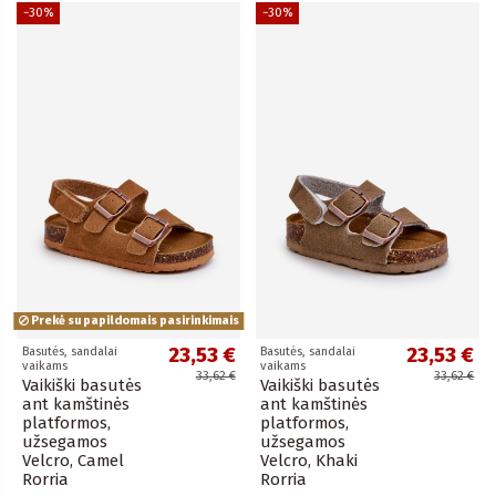
−30%
−30%
Prekė su papildomais pasirinkimais
23,53 €
23,53 €
Basutės, sandalai
Basutės, sandalai
vaikams
vaikams
33,62 €
33,62 €
Vaikiški basutės
Vaikiški basutės
ant kamštinės
ant kamštinės
platformos,
platformos,
užsegamos
užsegamos
Velcro, Camel
Velcro, Khaki
Rorria
Rorria