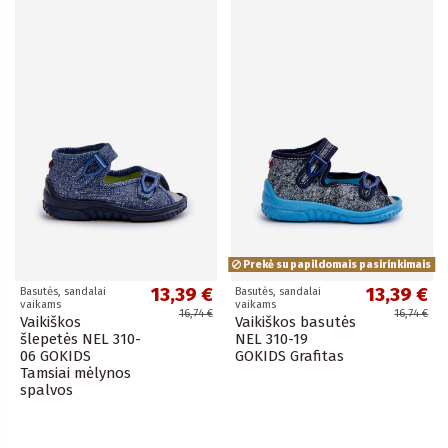
Prekė su papildomais pasirinkimais
13,39 €
13,39 €
Basutės, sandalai
Basutės, sandalai
vaikams
vaikams
16,74 €
16,74 €
Vaikiškos
Vaikiškos basutės
šlepetės NEL 310-
NEL 310-19
06 GOKIDS
GOKIDS Grafitas
Tamsiai mėlynos
spalvos