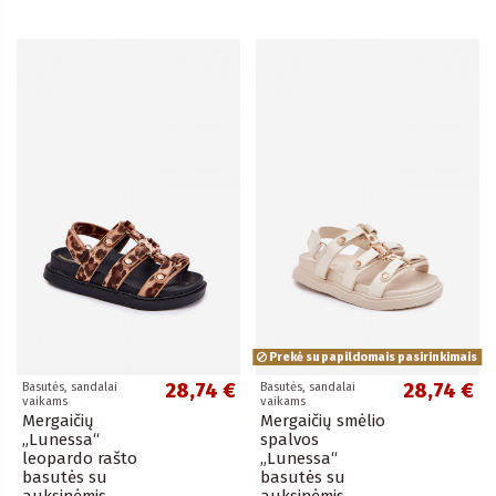
Prekė su papildomais pasirinkimais
28,74 €
28,74 €
Basutės, sandalai
Basutės, sandalai
vaikams
vaikams
Mergaičių
Mergaičių smėlio
„Lunessa“
spalvos
leopardo rašto
„Lunessa“
basutės su
basutės su