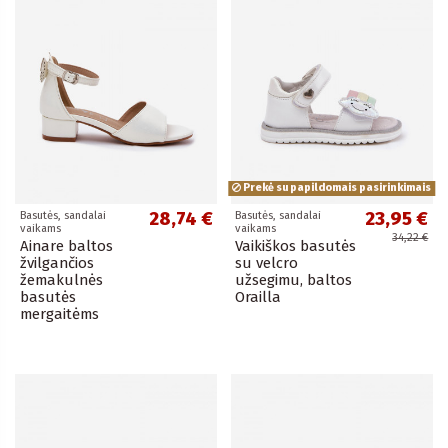
Prekė su papildomais pasirinkimais
28,74 €
23,95 €
Basutės, sandalai
Basutės, sandalai
vaikams
vaikams
34,22 €
Ainare baltos
Vaikiškos basutės
žvilgančios
su velcro
žemakulnės
užsegimu, baltos
basutės
Orailla
mergaitėms