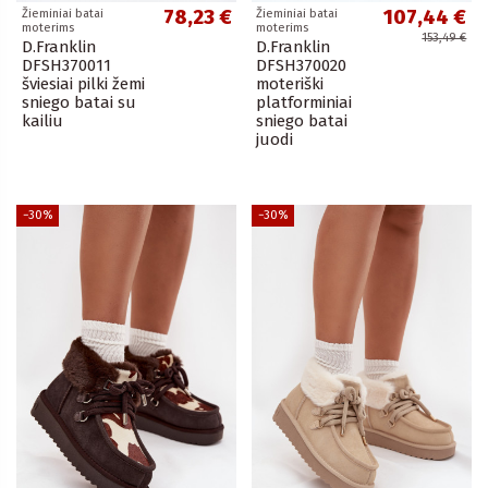
78,23 €
107,44 €
Žieminiai batai
Žieminiai batai
moterims
moterims
153,49 €
D.Franklin
D.Franklin
DFSH370011
DFSH370020
šviesiai pilki žemi
moteriški
sniego batai su
platforminiai
kailiu
sniego batai
juodi
−30%
−30%