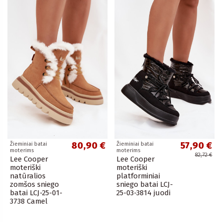
80,90 €
57,90 €
Žieminiai batai
Žieminiai batai
moterims
moterims
82,72 €
Lee Cooper
Lee Cooper
moteriški
moteriški
natūralios
platforminiai
zomšos sniego
sniego batai LCJ-
batai LCJ-25-01-
25-03-3814 juodi
3738 Camel