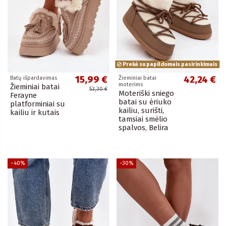
Prekė su papildomais pasirinkimais
15,99 €
42,24 €
Batų išpardavimas
Žieminiai batai
moterims
Žieminiai batai
53,30 €
Moteriški sniego
Ferayne
batai su ėriuko
platforminiai su
kailiu, surišti,
kailiu ir kutais
tamsiai smėlio
spalvos, Belira
−40%
−30%