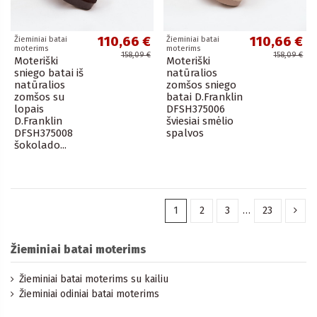
110,66 €
110,66 €
Žieminiai batai
Žieminiai batai
moterims
moterims
158,09 €
158,09 €
Moteriški
Moteriški
sniego batai iš
natūralios
natūralios
zomšos sniego
zomšos su
batai D.Franklin
lopais
DFSH375006
D.Franklin
šviesiai smėlio
DFSH375008
spalvos
šokolado...
1
2
3
…
23
Žieminiai batai moterims
Žieminiai batai moterims su kailiu
Žieminiai odiniai batai moterims