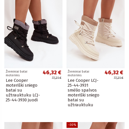
46,32 €
46,32 €
Žieminiai batai
Žieminiai batai
moterims
moterims
77,21 €
77,21 €
Lee Cooper
Lee Cooper LCJ-
moteriški sniego
25-44-3931
batai su
smėlio spalvos
užtrauktuku LCJ-
moteriški sniego
25-44-3930 juodi
batai su
užtrauktuku
−30%