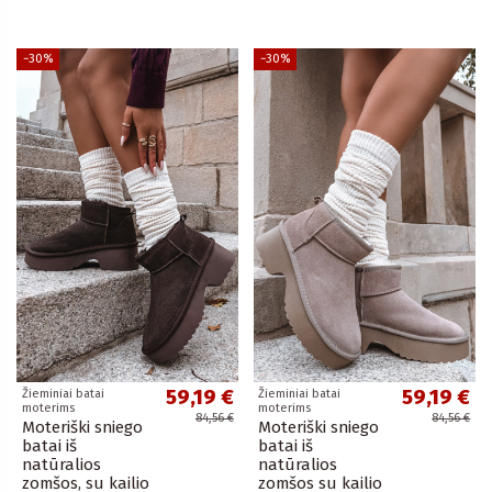
−30%
−30%
59,19 €
59,19 €
Žieminiai batai
Žieminiai batai
moterims
moterims
84,56 €
84,56 €
Moteriški sniego
Moteriški sniego
batai iš
batai iš
natūralios
natūralios
zomšos, su kailio
zomšos su kailio