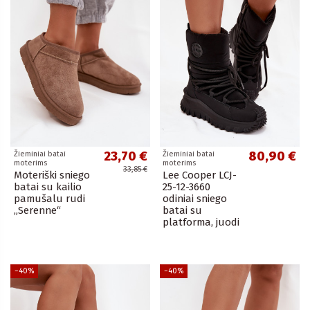
23,70 €
80,90 €
Žieminiai batai
Žieminiai batai
moterims
moterims
33,85 €
Moteriški sniego
Lee Cooper LCJ-
batai su kailio
25-12-3660
pamušalu rudi
odiniai sniego
„Serenne“
batai su
platforma, juodi
−40%
−40%