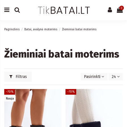
0
Pagrindinis
Batai, avalynė moterims
Žieminiai batai moterims
Žieminiai batai moterims
Filtras
Pasirinkti
24
−70%
−70%
Nauja