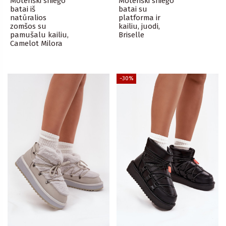
Moteriški sniego
Moteriški sniego
batai iš
batai su
natūralios
platforma ir
zomšos su
kailiu, juodi,
pamušalu kailiu,
Briselle
Camelot Milora
−30%