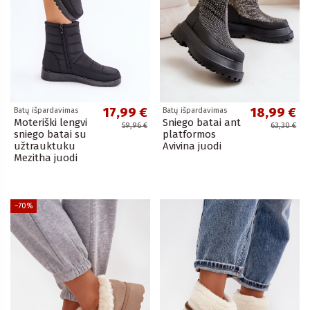
17,99 €
18,99 €
Batų išpardavimas
Batų išpardavimas
Moteriški lengvi
Sniego batai ant
59,96 €
63,30 €
sniego batai su
platformos
užtrauktuku
Avivina juodi
Mezitha juodi
−70%