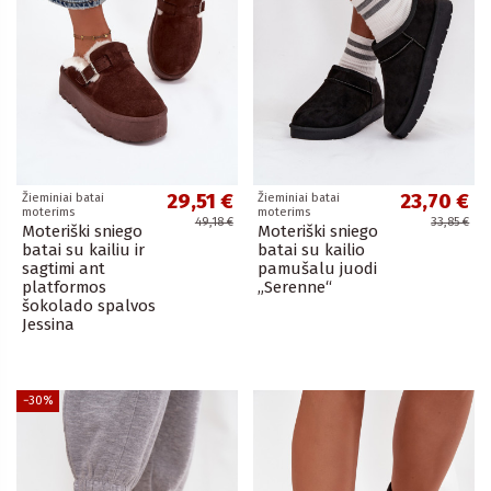
29,51 €
23,70 €
Žieminiai batai
Žieminiai batai
moterims
moterims
49,18 €
33,85 €
Moteriški sniego
Moteriški sniego
batai su kailiu ir
batai su kailio
sagtimi ant
pamušalu juodi
platformos
„Serenne“
šokolado spalvos
Jessina
−30%