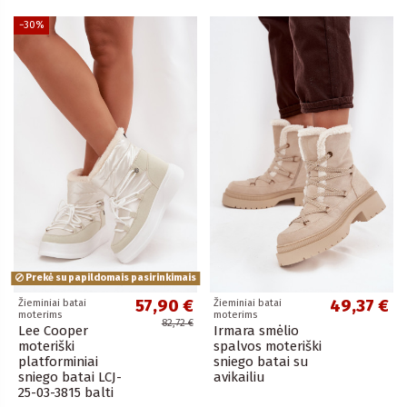
−30%
Prekė su papildomais pasirinkimais
57,90 €
49,37 €
Žieminiai batai
Žieminiai batai
moterims
moterims
82,72 €
Lee Cooper
Irmara smėlio
moteriški
spalvos moteriški
platforminiai
sniego batai su
sniego batai LCJ-
avikailiu
25-03-3815 balti