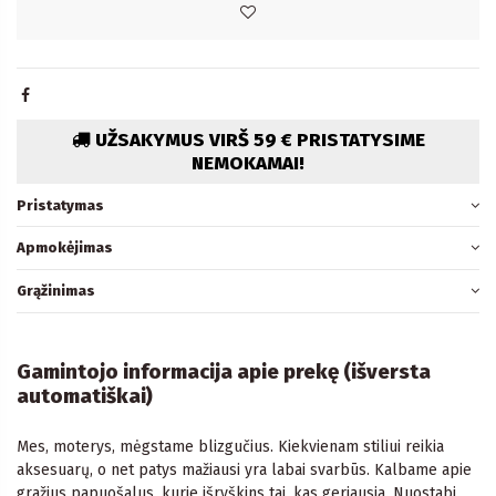
UŽSAKYMUS VIRŠ 59 € PRISTATYSIME
NEMOKAMAI!
Pristatymas
Apmokėjimas
Grąžinimas
Gamintojo informacija apie prekę (išversta
automatiškai)
Mes, moterys, mėgstame blizgučius. Kiekvienam stiliui reikia
aksesuarų, o net patys mažiausi yra labai svarbūs. Kalbame apie
gražius papuošalus, kurie išryškins tai, kas geriausia. Nuostabi,