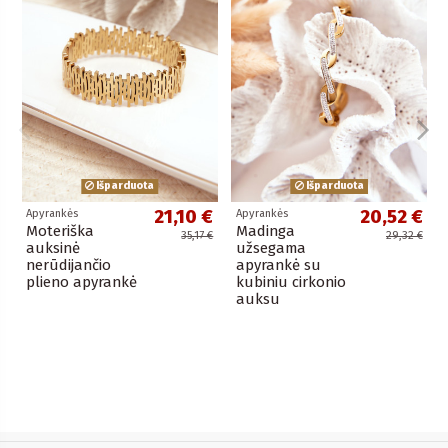
Išparduota
Išparduota
21,10 €
20,52 €
Apyrankės
Apyrankės
Moteriška
Madinga
35,17 €
29,32 €
auksinė
užsegama
nerūdijančio
apyrankė su
plieno apyrankė
kubiniu cirkonio
auksu