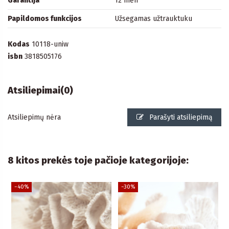
Garantija
12 mėn
Papildomos funkcijos
Užsegamas užtrauktuku
Kodas
10118-uniw
isbn
3818505176
Atsiliepimai
(0)
Atsiliepimų nėra
Parašyti atsiliepimą
8 kitos prekės toje pačioje kategorijoje:
−40%
−30%