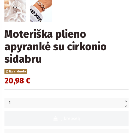
Moteriška plieno
apyrankė su cirkonio
sidabru
Išparduota
20,98 €
Į krepšelį