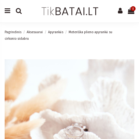
0
Pagrindinis
Aksesuarai
Apyrankės
Moteriška plieno apyrankė su
cirkonio sidabru