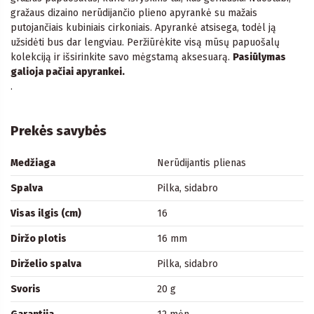
gražaus dizaino nerūdijančio plieno apyrankė su mažais
putojančiais kubiniais cirkoniais. Apyrankė atsisega, todėl ją
užsidėti bus dar lengviau. Peržiūrėkite visą mūsų papuošalų
kolekciją ir išsirinkite savo mėgstamą aksesuarą.
Pasiūlymas
galioja pačiai apyrankei.
.
Prekės savybės
Medžiaga
Nerūdijantis plienas
Spalva
Pilka, sidabro
Visas ilgis (cm)
16
Diržo plotis
16 mm
Dirželio spalva
Pilka, sidabro
Svoris
20 g