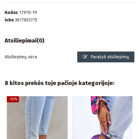
Kodas
17970-19
isbn
3677653775
Atsiliepimai
(0)
Atsiliepimų nėra
Parašyti atsiliepimą
8 kitos prekės toje pačioje kategorijoje:
−50%