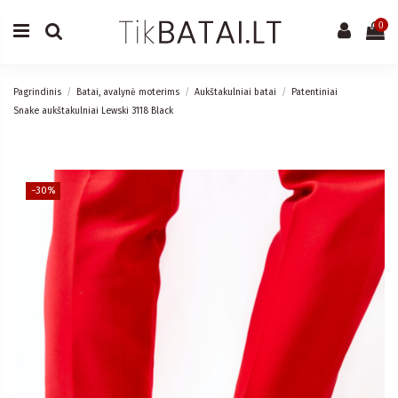
0
Pagrindinis
Batai, avalynė moterims
Aukštakulniai batai
Patentiniai
Snake aukštakulniai Lewski 3118 Black
−30%