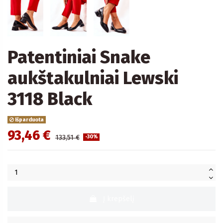
Patentiniai Snake
aukštakulniai Lewski
3118 Black
Išparduota
93,46 €
133,51 €
-30%
Į krepšelį