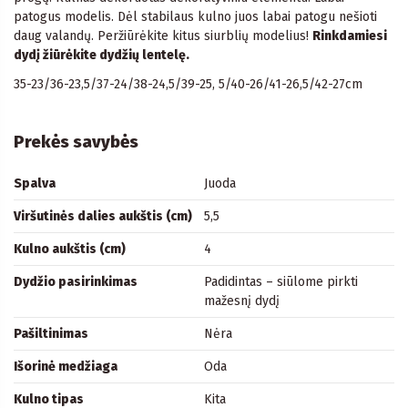
patogus modelis. Dėl stabilaus kulno juos labai patogu nešioti
daug valandų. Peržiūrėkite kitus siurblių modelius!
Rinkdamiesi
dydį žiūrėkite dydžių lentelę.
35-23/36-23,5/37-24/38-24,5/39-25, 5/40-26/41-26,5/42-27cm
Prekės savybės
Spalva
Juoda
Viršutinės dalies aukštis (cm)
5,5
Kulno aukštis (cm)
4
Dydžio pasirinkimas
Padidintas – siūlome pirkti
mažesnį dydį
Pašiltinimas
Nėra
Išorinė medžiaga
Oda
Kulno tipas
Kita