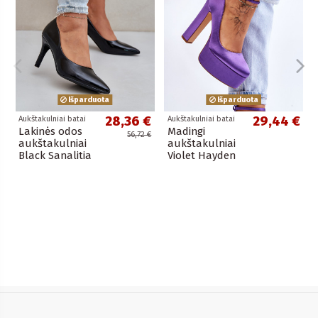
Išparduota
Išparduota
28,36 €
29,44 €
Aukštakulniai batai
Aukštakulniai batai
Lakinės odos
Madingi
56,72 €
aukštakulniai
aukštakulniai
Black Sanalitia
Violet Hayden