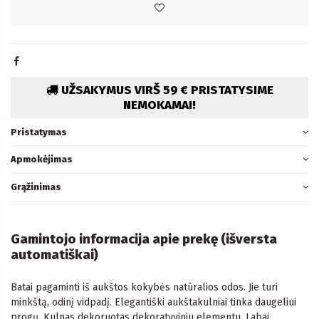
UŽSAKYMUS VIRŠ 59 € PRISTATYSIME
NEMOKAMAI!
Pristatymas
Apmokėjimas
Grąžinimas
Gamintojo informacija apie prekę (išversta
automatiškai)
Batai pagaminti iš aukštos kokybės natūralios odos. Jie turi
minkštą, odinį vidpadį. Elegantiški aukštakulniai tinka daugeliui
progų. Kulnas dekoruotas dekoratyviniu elementu. Labai