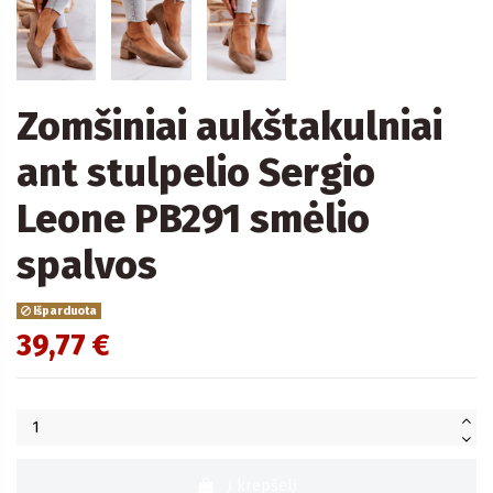
Zomšiniai aukštakulniai
ant stulpelio Sergio
Leone PB291 smėlio
spalvos
Išparduota
39,77 €
Į krepšelį