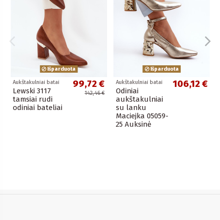
Išparduota
Išparduota
99,72 €
106,12 €
Aukštakulniai batai
Aukštakulniai batai
Lewski 3117
Odiniai
142,46 €
tamsiai rudi
aukštakulniai
odiniai bateliai
su lanku
Maciejka 05059-
25 Auksinė