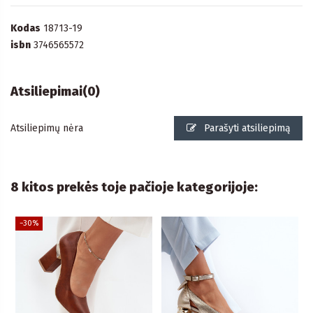
Kodas
18713-19
isbn
3746565572
Atsiliepimai
(0)
Atsiliepimų nėra
Parašyti atsiliepimą
8 kitos prekės toje pačioje kategorijoje:
−30%