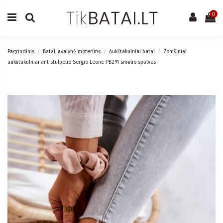
0
Pagrindinis
Batai, avalynė moterims
Aukštakulniai batai
Zomšiniai
aukštakulniai ant stulpelio Sergio Leone PB291 smėlio spalvos