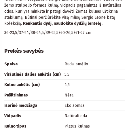
žemo stulpelio formos kulną. Vidpadis pagamintas iš natūralios
odos, kuri yra minkšta ir patogi dėvėti. Žemas kulnas užtikrina
stabilumą. Būtinai peržiūrėkite visą mūsų Sergio Leone batų
kolekciją.
Renkantis dydį, naudokite dydžių lentelę.
36-23,5/37-24/38-24,5/39-25,5/40-26,5/41-27 cm
Prekės savybės
Spalva
Ruda, smėlio
Viršutinės dalies aukštis (cm)
5,5
Kulno aukštis (cm)
4,5
Pašiltinimas
Nėra
Išorinė medžiaga
Eko zomša
Vidpadis
Natūrali oda
Kulno tipas
Platus kulnas