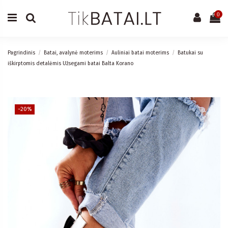
0
Pagrindinis
Batai, avalynė moterims
Auliniai batai moterims
Batukai su
iškirptomis detalėmis Užsegami batai Balta Korano
−20%