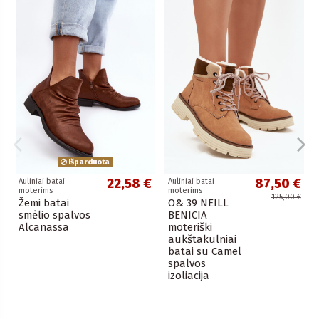
Išparduota
22,58 €
87,50 €
Auliniai batai
Auliniai batai
moterims
moterims
125,00 €
Žemi batai
O& 39 NEILL
smėlio spalvos
BENICIA
Alcanassa
moteriški
aukštakulniai
batai su Camel
spalvos
izoliacija