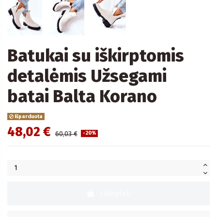
Batukai su iškirptomis
detalėmis Užsegami
batai Balta Korano
Išparduota
48,02 €
60,03 €
-20%
Į krepšelį