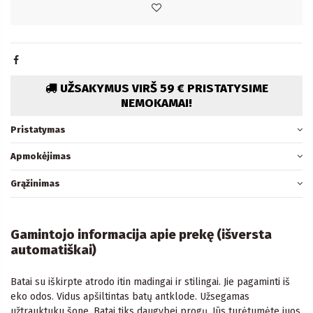
UŽSAKYMUS VIRŠ 59 € PRISTATYSIME
NEMOKAMAI!
Pristatymas
Apmokėjimas
Grąžinimas
Gamintojo informacija apie prekę (išversta
automatiškai)
Batai su iškirpte atrodo itin madingai ir stilingai. Jie pagaminti iš
eko odos. Vidus apšiltintas batų antklode. Užsegamas
užtrauktuku šone. Batai tiks daugybei progų. Jūs turėtumėte juos