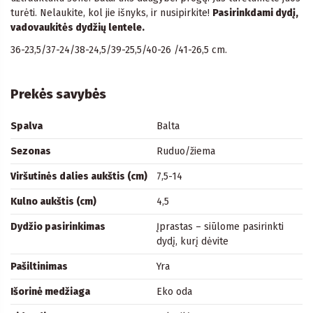
turėti. Nelaukite, kol jie išnyks, ir nusipirkite!
Pasirinkdami dydį,
vadovaukitės dydžių lentele.
36-23,5/37-24/38-24,5/39-25,5/40-26 /41-26,5 cm.
Prekės savybės
Spalva
Balta
Sezonas
Ruduo/žiema
Viršutinės dalies aukštis (cm)
7,5-14
Kulno aukštis (cm)
4,5
Dydžio pasirinkimas
Įprastas – siūlome pasirinkti
dydį, kurį dėvite
Pašiltinimas
Yra
Išorinė medžiaga
Eko oda