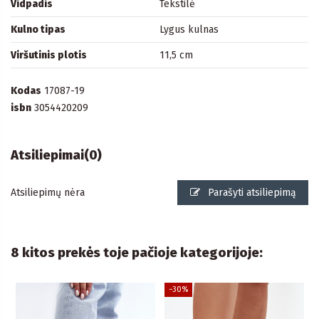
Vidpadis
Tekstilė
Kulno tipas
Lygus kulnas
Viršutinis plotis
11,5 cm
Kodas
17087-19
isbn
3054420209
Atsiliepimai
(0)
Atsiliepimų nėra
Parašyti atsiliepimą
8 kitos prekės toje pačioje kategorijoje:
−30%