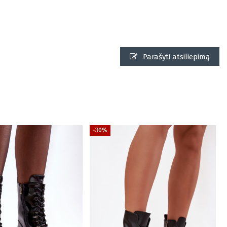
Parašyti atsiliepimą
−30%