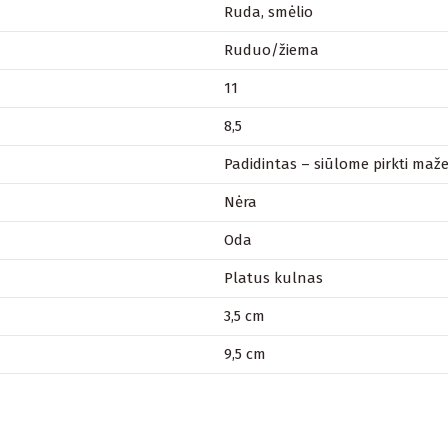
Ruda, smėlio
Ruduo/žiema
11
8,5
Padidintas – siūlome pirkti maže
Nėra
Oda
Platus kulnas
3,5 cm
9,5 cm