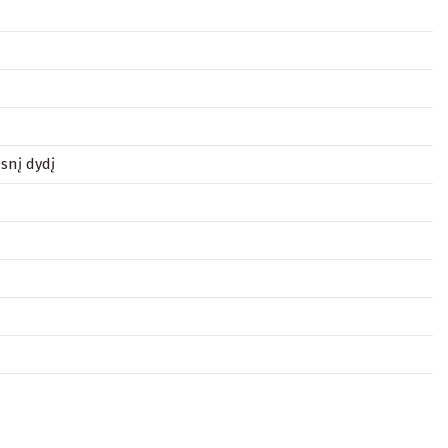
snį dydį