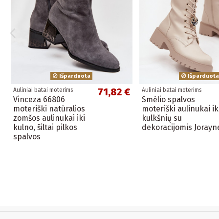
Išparduota
Išparduota
71,82 €
Auliniai batai moterims
Auliniai batai moterims
Vinceza 66806
Smėlio spalvos
moteriški natūralios
moteriški aulinukai ik
zomšos aulinukai iki
kulkšnių su
kulno, šiltai pilkos
dekoracijomis Jorayn
spalvos