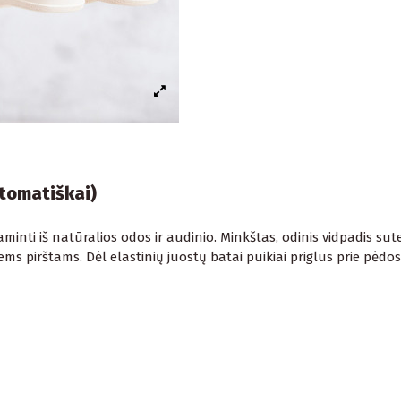
utomatiškai)
inti iš natūralios odos ir audinio. Minkštas, odinis vidpadis sutei
riems pirštams. Dėl elastinių juostų batai puikiai priglus prie pė