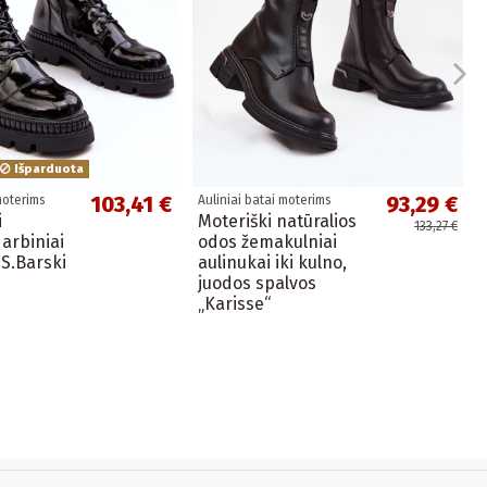
Išparduota
103,41 €
93,29 €
moterims
Auliniai batai moterims
i
Moteriški natūralios
133,27 €
darbiniai
odos žemakulniai
 S.Barski
aulinukai iki kulno,
juodos spalvos
„Karisse“