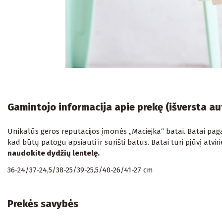
Gamintojo informacija apie prekę (išversta a
Unikalūs geros reputacijos įmonės „Maciejka“ batai. Batai pagam
kad būtų patogu apsiauti ir surišti batus. Batai turi pjūvį atvi
naudokite dydžių lentelę.
36-24/37-24,5/38-25/39-25,5/40-26/41-27 cm
Prekės savybės