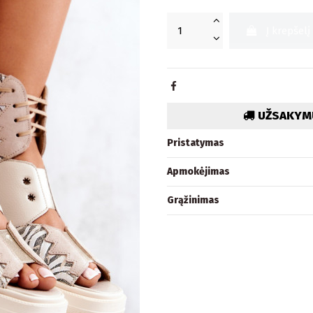
Į krepšelį
UŽSAKYMU
Pristatymas
Apmokėjimas
Grąžinimas