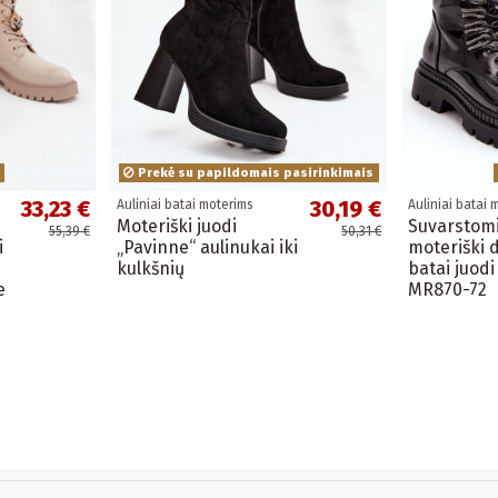
Prekė su papildomais pasirinkimais
33,23 €
30,19 €
Auliniai batai moterims
Auliniai batai 
Moteriški juodi
Suvarstom
55,39 €
50,31 €
i
„Pavinne“ aulinukai iki
moteriški 
kulkšnių
batai juodi
e
MR870-72