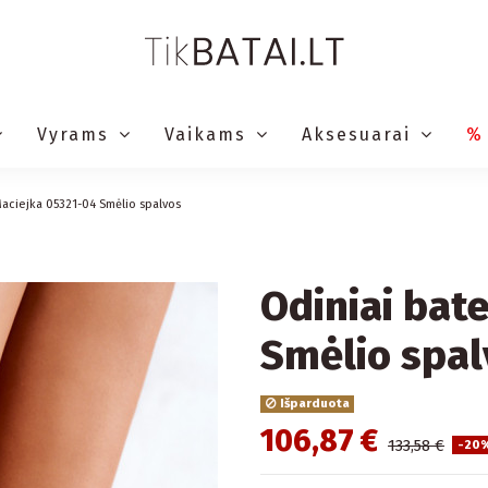
Vyrams
Vaikams
Aksesuarai
%
Maciejka 05321-04 Smėlio spalvos
Odiniai bat
Smėlio spal
Išparduota
106,87 €
133,58 €
-20