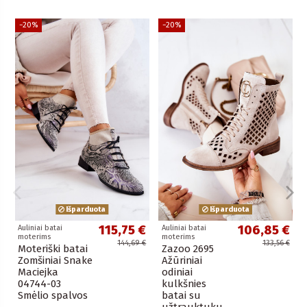
−20%
−20%
Išparduota
Išparduota
115,75 €
106,85 €
Auliniai batai
Auliniai batai
moterims
moterims
144,69 €
133,56 €
Moteriški batai
Zazoo 2695
Zomšiniai Snake
Ažūriniai
Maciejka
odiniai
04744-03
kulkšnies
Smėlio spalvos
batai su
užtrauktuku,