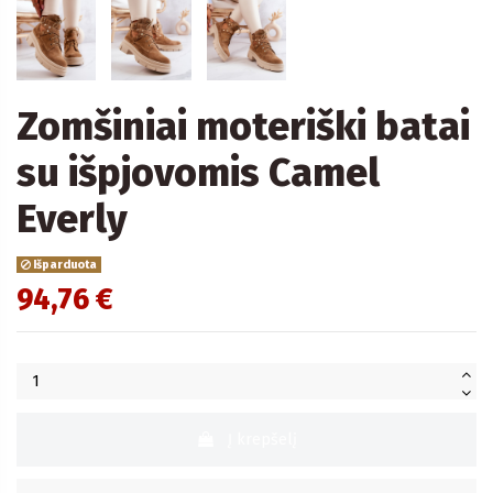
Zomšiniai moteriški batai
su išpjovomis Camel
Everly
Išparduota
94,76 €
Į krepšelį