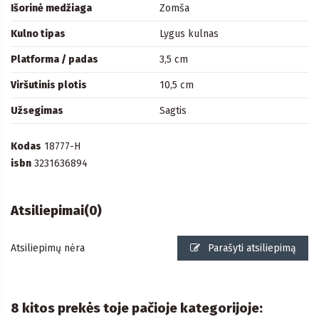
Išorinė medžiaga
Zomša
Kulno tipas
Lygus kulnas
Platforma / padas
3,5 cm
Viršutinis plotis
10,5 cm
Užsegimas
Sagtis
Kodas
18777-H
isbn
3231636894
Atsiliepimai
(0)
Atsiliepimų nėra
Parašyti atsiliepimą
8 kitos prekės toje pačioje kategorijoje: