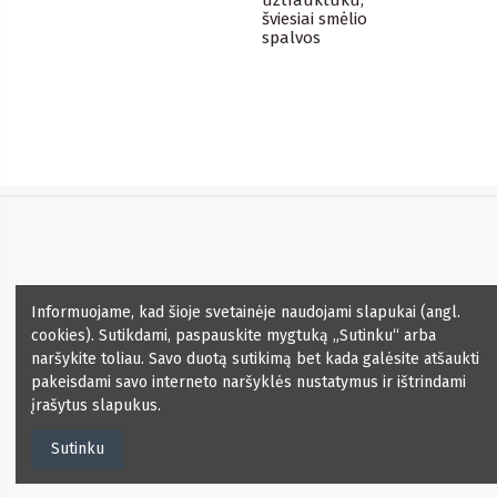
šviesiai smėlio
spalvos
Informacija
Informuojame, kad šioje svetainėje naudojami slapukai (angl.
cookies). Sutikdami, paspauskite mygtuką „Sutinku“ arba
Kontaktai
naršykite toliau. Savo duotą sutikimą bet kada galėsite atšaukti
pakeisdami savo interneto naršyklės nustatymus ir ištrindami
įrašytus slapukus.
Naujienlaiškis
Sutinku