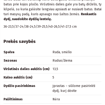
batus prie kojos pločio. Viršutinės dalies gale yra batų dirželis, ty
kilpelė, su kuria galėsite lengviau apsiauti ar nusiauti batus. Batai
turi masyvų padą, kuris apsaugo nuo šaltos žemės.
Renkantis
dydį, naudokite dydžių lentelę.
36-23,5/37-24/38-24,5/39-25,5/40-26,5/41-27,5 cm
Prekės savybės
Spalva
Ruda, smėlio
Sezonas
Ruduo/žiema
Viršutinės dalies aukštis (cm)
13,5
Kulno aukštis (cm)
5
Dydžio pasirinkimas
Įprastas – siūlome pasirinkti
dydį, kurį dėvite
Pašiltinimas
Nėra