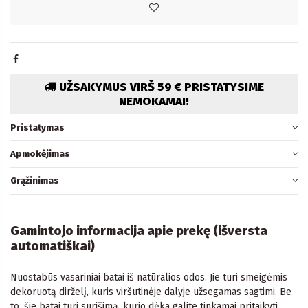
UŽSAKYMUS VIRŠ 59 € PRISTATYSIME
NEMOKAMAI!
Pristatymas
Apmokėjimas
Grąžinimas
Gamintojo informacija apie prekę (išversta
automatiškai)
Nuostabūs vasariniai batai iš natūralios odos. Jie turi smeigėmis
dekoruotą dirželį, kuris viršutinėje dalyje užsegamas sagtimi. Be
to, šie batai turi surišimą, kurio dėka galite tinkamai pritaikyti