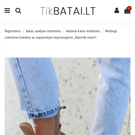
0
Pagrindinis
Batai, avalynė moterims
Auliniai batai moterims
Madingi
zomšiniai bateliai su supjaustytu kupranugariu „Pamiršk mane“.