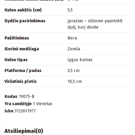
Kulno aukštis (cm)
5,5
Dydžio pasirinkimas
Įprastas – siūlome pasirinkti
dydį, kurį dėvite
Pašiltinimas
Nėra
Išorinė medžiaga
Zomša
Kulno tipas
Lygus kulnas
Platforma / padas
3,5 cm
Viršutinis plotis
10,5 cm
Kodas
19075-B
Yra sandėlyje
1 Vienetas
isbn
3722611977
Atsiliepimai
(0)