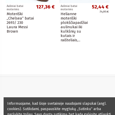
127,36 €
52,44 €
Auliniai batai
Auliniai batai
moterims
moterims
74,91 €
Moteriški
Helianne
„Chelsea“ batai
moteriški
2693/ 230
plokščiapadžiai
Laura Messi
aulinukai iki
Brown
kulkšnių su
kutais ir
raišteliais,...
Informacija
Informuojame, kad šioje svetainėje naudojami slapukai (angl.
cookies). Sutikdami, paspauskite mygtuką „Sutinku“ arba
Kontaktai
naršykite toliau. Savo duotą sutikimą bet kada galėsite atšaukti