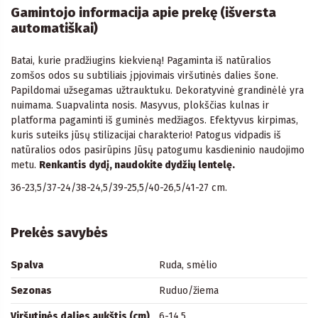
Gamintojo informacija apie prekę (išversta
automatiškai)
Batai, kurie pradžiugins kiekvieną! Pagaminta iš natūralios
zomšos odos su subtiliais įpjovimais viršutinės dalies šone.
Papildomai užsegamas užtrauktuku. Dekoratyvinė grandinėlė yra
nuimama. Suapvalinta nosis. Masyvus, plokščias kulnas ir
platforma pagaminti iš guminės medžiagos. Efektyvus kirpimas,
kuris suteiks jūsų stilizacijai charakterio! Patogus vidpadis iš
natūralios odos pasirūpins Jūsų patogumu kasdieninio naudojimo
metu.
Renkantis dydį, naudokite dydžių lentelę.
36-23,5/37-24/38-24,5/39-25,5/40-26,5/41-27 cm.
Prekės savybės
Spalva
Ruda, smėlio
Sezonas
Ruduo/žiema
Viršutinės dalies aukštis (cm)
6-14,5