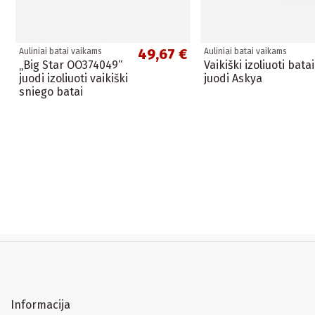
49,67 €
Auliniai batai vaikams
Auliniai batai vaikams
„Big Star OO374049“
Vaikiški izoliuoti batai
juodi izoliuoti vaikiški
juodi Askya
sniego batai
Informacija