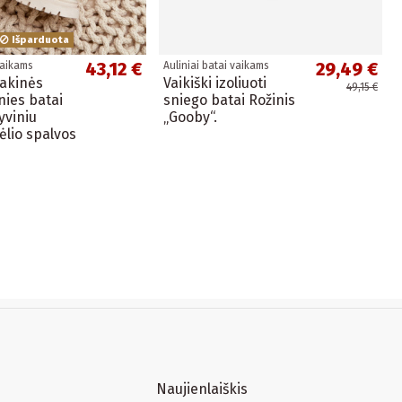
Išparduota
43,12 €
29,49 €
vaikams
Auliniai batai vaikams
lakinės
Vaikiški izoliuoti
49,15 €
nies batai
sniego batai Rožinis
yviniu
„Gooby“.
ėlio spalvos
Naujienlaiškis