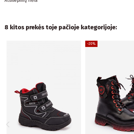
Atsiliepimų nėra
8 kitos prekės toje pačioje kategorijoje:
−20%