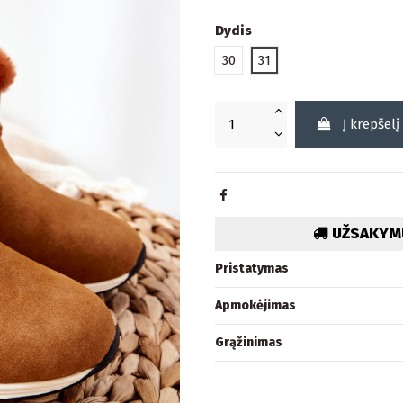
Dydis
30
31
Į krepšelį
UŽSAKYMU
Pristatymas
Apmokėjimas
Grąžinimas