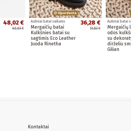
Išparduota
48,02 €
36,28 €
Auliniai batai vaikams
Auliniai batai 
Mergaičių batai
Mergaičių 
60,03 €
51,83 €
Kulkšnies batai su
odos kulkš
sagtimis Eco Leather
su dekorat
Juoda Rinetha
dirželiu sm
Gilian
Kontaktai