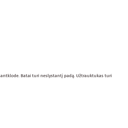
ų antklode. Batai turi neslystantį padą. Užtrauktukas turi