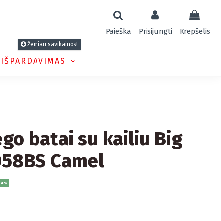
Paieška
Prisijungti
Krepšelis
Žemiau savikainos!
 IŠPARDAVIMAS
ego batai su kailiu Big
058BS Camel
nas