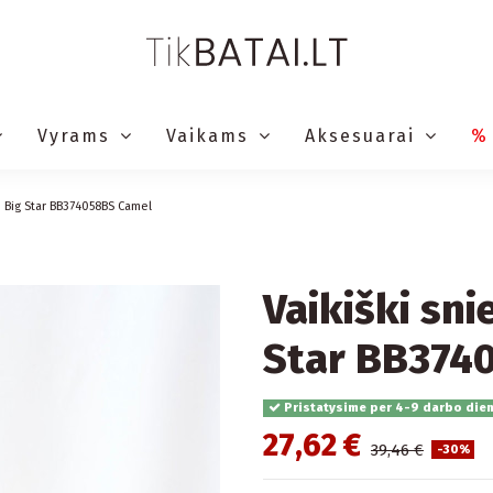
Vyrams
Vaikams
Aksesuarai
%
iu Big Star BB374058BS Camel
Vaikiški sni
Star BB374
Pristatysime per 4-9 darbo die
27,62 €
39,46 €
-30%