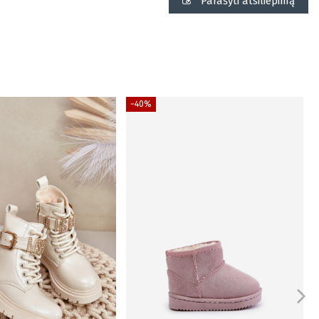
Parašyti atsiliepimą
−40%