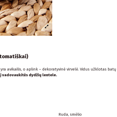
utomatiškai)
 yra avikailis, o aplink – dekoratyvinė virvelė. Vidus užklotas bat
 vadovaukitės dydžių lentele.
Ruda, smėlio