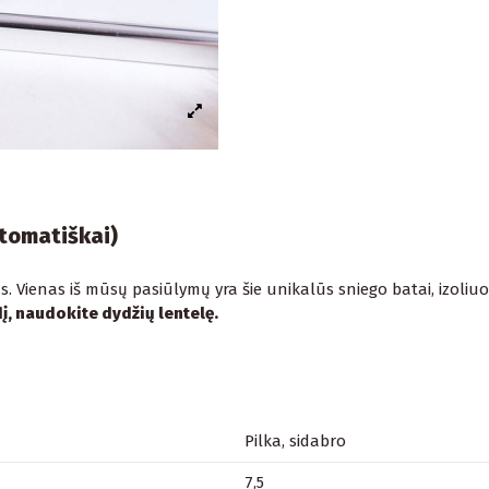
utomatiškai)
 Vienas iš mūsų pasiūlymų yra šie unikalūs sniego batai, izoliuot
į, naudokite dydžių lentelę.
Pilka, sidabro
7,5