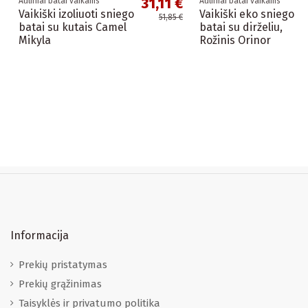
31,11 €
Auliniai batai vaikams
Auliniai batai vaikams
Vaikiški izoliuoti sniego
Vaikiški eko sniego
51,85 €
batai su kutais Camel
batai su dirželiu,
Mikyla
Rožinis Orinor
Informacija
Prekių pristatymas
Prekių grąžinimas
Taisyklės ir privatumo politika