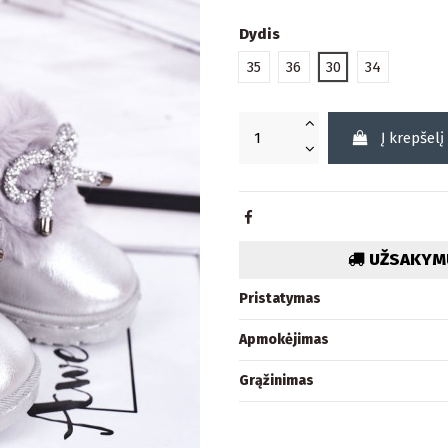
Dydis
35
36
30
34
Į krepšelį
UŽSAKYMU
Pristatymas
Apmokėjimas
Grąžinimas