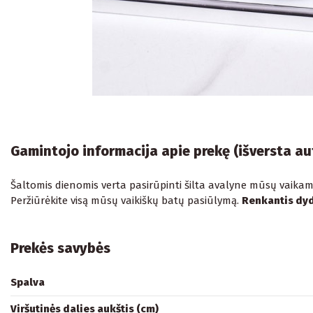
Gamintojo informacija apie prekę (išversta a
Šaltomis dienomis verta pasirūpinti šilta avalyne mūsų vaikams.
Peržiūrėkite visą mūsų vaikiškų batų pasiūlymą.
Renkantis dyd
Prekės savybės
Spalva
Viršutinės dalies aukštis (cm)