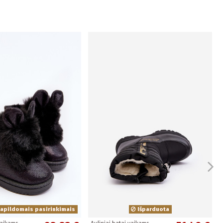
apildomais pasirinkimais
Išparduota