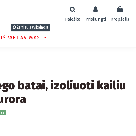
Paieška
Prisijungti
Krepšelis
Žemiau savikainos!
 IŠPARDAVIMAS
go batai, izoliuoti kailiu
urora
nas