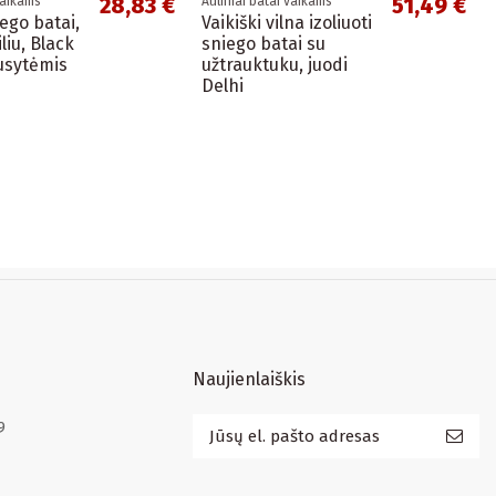
28,83 €
51,49 €
vaikams
Auliniai batai vaikams
iego batai,
Vaikiški vilna izoliuoti
iliu, Black
sniego batai su
ausytėmis
užtrauktuku, juodi
Delhi
Naujienlaiškis
9