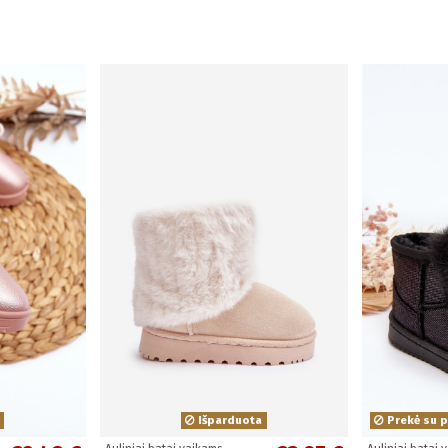
Išparduota
Prekė su p