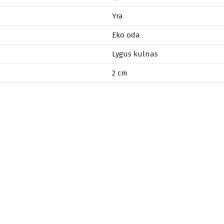
Yra
Eko oda
Lygus kulnas
2 cm