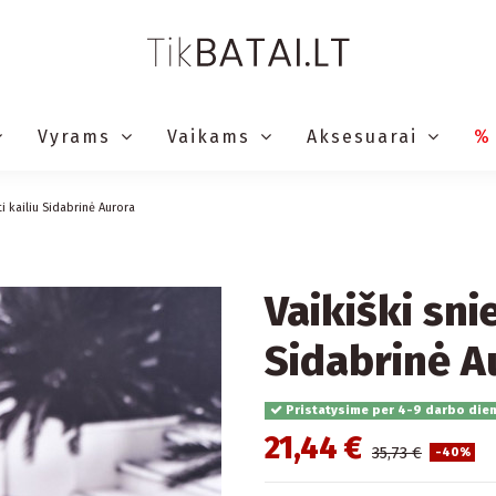
Vyrams
Vaikams
Aksesuarai
%
ti kailiu Sidabrinė Aurora
Vaikiški snie
Sidabrinė A
Pristatysime per 4-9 darbo die
21,44 €
35,73 €
-40%