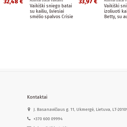
32,48 €
33,97 €
Auliniai batai vaikams
Auliniai batai 
Vaikiški sniego batai
Vaikiški sn
su kailiu, šviesiai
izoliuoti ka
smėlio spalvos Crisie
Betty, su 
Kontaktai
J. Basanavičiaus g. 11, Ukmergė, Lietuva, LT-2010
+370 600 09994