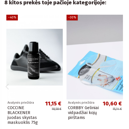
8 kitos prekės toje pačioje kategorijoje:
−40%
−30%
11,15 €
10,60 €
Avalynės priežiūra
Avalynės priežiūra
COCCINE
CORBBY Geliniai
18,58 €
15,14 €
BLACKENER
vidpadžiai kojų
juodas skystas
pirštams
maskuoklis 75g