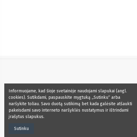
Informacija
Informuojame, kad šioje svetainėje naudojami slapukai (angl.
cookies). Sutikdami, paspauskite mygtuką „Sutinku“ arba
Kontaktai
naršykite toliau. Savo duotą sutikimą bet kada galėsite atšaukti
pakeisdami savo interneto naršyklės nustatymus ir ištrindami
įrašytus slapukus.
Naujienlaiškis
Sutinku