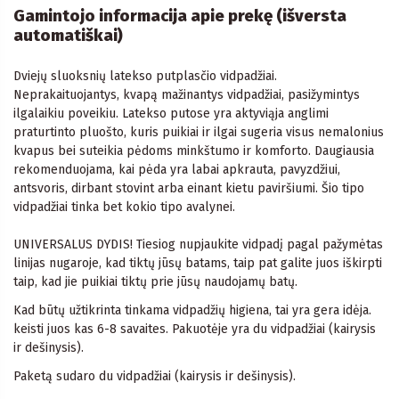
Gamintojo informacija apie prekę (išversta
automatiškai)
Dviejų sluoksnių latekso putplasčio vidpadžiai.
Neprakaituojantys, kvapą mažinantys vidpadžiai, pasižymintys
ilgalaikiu poveikiu. Latekso putose yra aktyviąja anglimi
praturtinto pluošto, kuris puikiai ir ilgai sugeria visus nemalonius
kvapus bei suteikia pėdoms minkštumo ir komforto. Daugiausia
rekomenduojama, kai pėda yra labai apkrauta, pavyzdžiui,
antsvoris, dirbant stovint arba einant kietu paviršiumi. Šio tipo
vidpadžiai tinka bet kokio tipo avalynei.
UNIVERSALUS DYDIS! Tiesiog nupjaukite vidpadį pagal pažymėtas
linijas nugaroje, kad tiktų jūsų batams, taip pat galite juos iškirpti
taip, kad jie puikiai tiktų prie jūsų naudojamų batų.
Kad būtų užtikrinta tinkama vidpadžių higiena, tai yra gera idėja.
keisti juos kas 6-8 savaites. Pakuotėje yra du vidpadžiai (kairysis
ir dešinysis).
Paketą sudaro du vidpadžiai (kairysis ir dešinysis).