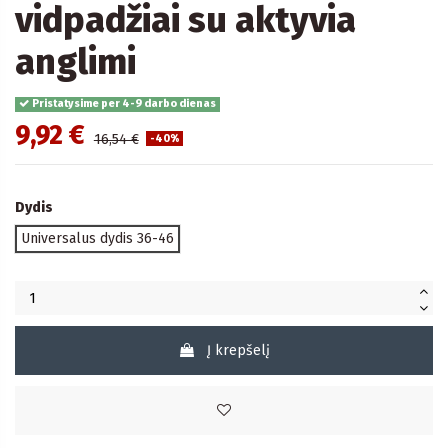
vidpadžiai su aktyvia
anglimi
Pristatysime per 4-9 darbo dienas
9,92 €
16,54 €
-40%
Dydis
Universalus dydis 36-46
Į krepšelį