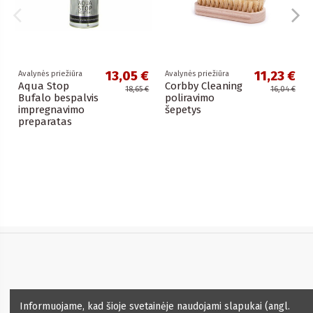
13,05 €
11,23 €
Avalynės priežiūra
Avalynės priežiūra
Aqua Stop
Corbby Cleaning
18,65 €
16,04 €
Bufalo bespalvis
poliravimo
impregnavimo
šepetys
preparatas
Informacija
Informuojame, kad šioje svetainėje naudojami slapukai (angl.