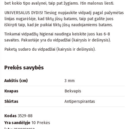
bet kokio tipo avalynei, taip pat žygiams. Itin malonus liesti.
UNIVERSALUS DYDIS! Tiesiog nupjaukite vidpadį pagal pažymėtas
linijas nugarėlėje, kad tiktų jūsų batams, taip pat galite juos
iškirpti taip, kad jie puikiai tiktų jūsų naudojamiems batams.
Tinkamai vidpadžių higienai naudinga keiskite juos kas 6-8
savaites. Pakuotėje yra du vidpadžiai (kairysis ir dešinysis).
Paketą sudaro du vidpadžiai (kairysis ir dešinysis).
Prekės savybės
Aukštis (cm)
3 mm
Kvapas
Bekvapis
Skirtas
Antiperspirantas
Kodas
3529-88
Yra sandėlyje
10 Prekės