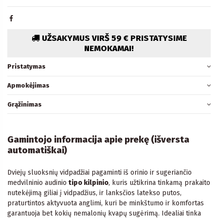
UŽSAKYMUS VIRŠ 59 € PRISTATYSIME
NEMOKAMAI!
Pristatymas
Apmokėjimas
Grąžinimas
Gamintojo informacija apie prekę (išversta
automatiškai)
Dviejų sluoksnių vidpadžiai pagaminti iš orinio ir sugeriančio
medvilninio audinio
tipo kilpinio
, kuris užtikrina tinkamą prakaito
nutekėjimą giliai į vidpadžius, ir lanksčios latekso putos,
praturtintos aktyvuota anglimi, kuri be minkštumo ir komfortas
garantuoja bet kokių nemalonių kvapų sugėrimą. Idealiai tinka