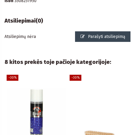
isbn
3508251950
Atsiliepimai
(0)
Atsiliepimų nėra
Parašyti atsiliepimą
8 kitos prekės toje pačioje kategorijoje:
−30%
−30%