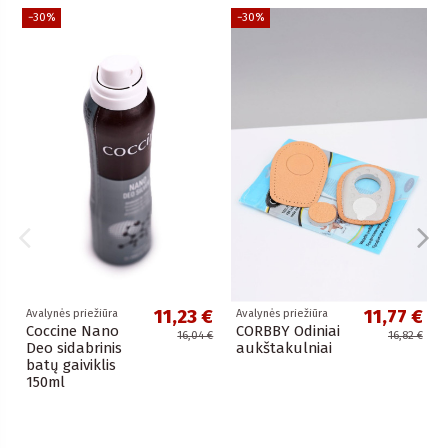
−30%
−30%
11,23 €
11,77 €
Avalynės priežiūra
Avalynės priežiūra
Coccine Nano
CORBBY Odiniai
16,04 €
16,82 €
Deo sidabrinis
aukštakulniai
batų gaiviklis
150ml