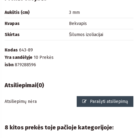
Aukštis (cm)
3 mm
Kvapas
Bekvapis
Skirtas
Šilumos izoliacijai
Kodas
643-89
Yra sandėlyje
10 Prekės
isbn
879288596
Atsiliepimai
(0)
Atsiliepimų nėra
Parašyti atsiliepimą
8 kitos prekės toje pačioje kategorijoje: