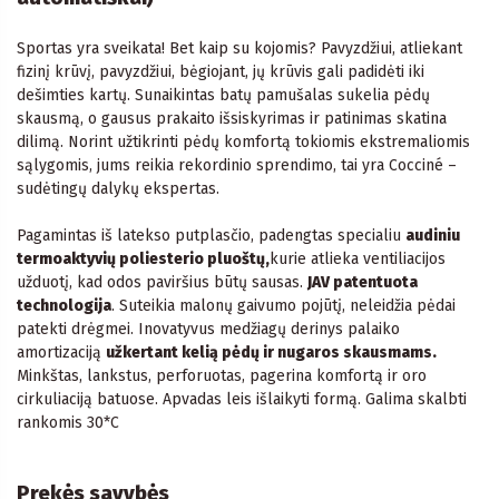
Sportas yra sveikata! Bet kaip su kojomis? Pavyzdžiui, atliekant
fizinį krūvį, pavyzdžiui, bėgiojant, jų krūvis gali padidėti iki
dešimties kartų. Sunaikintas batų pamušalas sukelia pėdų
skausmą, o gausus prakaito išsiskyrimas ir patinimas skatina
dilimą. Norint užtikrinti pėdų komfortą tokiomis ekstremaliomis
sąlygomis, jums reikia rekordinio sprendimo, tai yra Cocciné –
sudėtingų dalykų ekspertas.
Pagamintas iš latekso putplasčio, padengtas specialiu
audiniu
termoaktyvių poliesterio pluoštų,
kurie atlieka ventiliacijos
užduotį, kad odos paviršius būtų sausas.
JAV patentuota
technologija
. Suteikia malonų gaivumo pojūtį, neleidžia pėdai
patekti drėgmei. Inovatyvus medžiagų derinys palaiko
amortizaciją
užkertant kelią pėdų ir nugaros skausmams.
Minkštas, lankstus, perforuotas, pagerina komfortą ir oro
cirkuliaciją batuose. Apvadas leis išlaikyti formą. Galima skalbti
rankomis 30*C
Prekės savybės