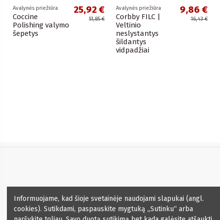
25,92 €
9,86 €
Avalynės priežiūra
Avalynės priežiūra
Coccine
Corbby FILC |
51,85 €
16,43 €
Polishing valymo
Veltinio
šepetys
neslystantys
šildantys
vidpadžiai
Informacija
Informuojame, kad šioje svetainėje naudojami slapukai (angl.
cookies). Sutikdami, paspauskite mygtuką „Sutinku“ arba
Kontaktai
naršykite toliau. Savo duotą sutikimą bet kada galėsite atšaukti