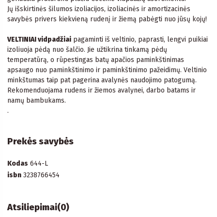
Jų išskirtinės šilumos izoliacijos, izoliacinės ir amortizacinės
savybės privers kiekvieną rudenį ir žiemą pabėgti nuo jūsų kojų!
VELTINIAI vidpadžiai
pagaminti iš veltinio, paprasti, lengvi puikiai
izoliuoja pėdą nuo šalčio. Jie užtikrina tinkamą pėdų
temperatūrą, o rūpestingas batų apačios paminkštinimas
apsaugo nuo paminkštinimo ir paminkštinimo pažeidimų. Veltinio
minkštumas taip pat pagerina avalynės naudojimo patogumą.
Rekomenduojama rudens ir žiemos avalynei, darbo batams ir
namų bambukams.
.
Prekės savybės
Kodas
644-L
isbn
3238766454
Atsiliepimai
(0)