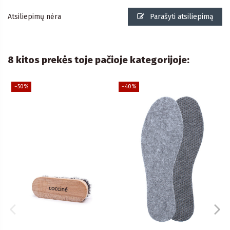
Atsiliepimų nėra
Parašyti atsiliepimą
8 kitos prekės toje pačioje kategorijoje:
−50%
−40%