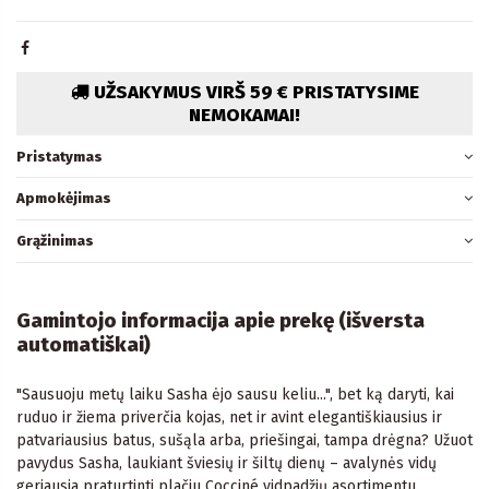
UŽSAKYMUS VIRŠ 59 € PRISTATYSIME
NEMOKAMAI!
Pristatymas
Apmokėjimas
Grąžinimas
Gamintojo informacija apie prekę (išversta
automatiškai)
"Sausuoju metų laiku Sasha ėjo sausu keliu...", bet ką daryti, kai
ruduo ir žiema priverčia kojas, net ir avint elegantiškiausius ir
patvariausius batus, sušąla arba, priešingai, tampa drėgna? Užuot
pavydus Sasha, laukiant šviesių ir šiltų dienų – avalynės vidų
geriausia praturtinti plačiu Cocciné vidpadžių asortimentu.