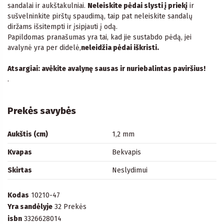
sandalai ir aukštakulniai.
Neleiskite pėdai slysti į priekį
ir
sušvelninkite pirštų spaudimą, taip pat neleiskite sandalų
diržams išsitempti ir įsipjauti į odą.
Papildomas pranašumas yra tai, kad jie sustabdo pėdą, jei
avalynė yra per didelė,
neleidžia pėdai iškristi.
Atsargiai: avėkite avalynę sausas ir nuriebalintas paviršius!
.
Prekės savybės
Aukštis (cm)
1,2 mm
Kvapas
Bekvapis
Skirtas
Neslydimui
Kodas
10210-47
Yra sandėlyje
32 Prekės
isbn
3326628014