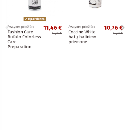
Išparduota
11,46 €
10,76 €
Avalynės priežiūra
Avalynės priežiūra
Fashion Care
Coccine White
16,37 €
15,37 €
Bufalo Colorless
batų balinimo
Care
priemonė
Preparation