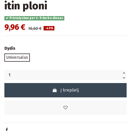
itin ploni
Pristatysime per 4-9 darbo dienas
9,96 €
16,60 €
-40%
Dydis
Universalus
Į krepšelį