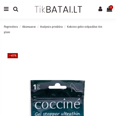
0
Pagrindinis
Aksesuarai
Avalynės priežiūra
Kokcino gelio vidpadžiai itin
ploni
−40%