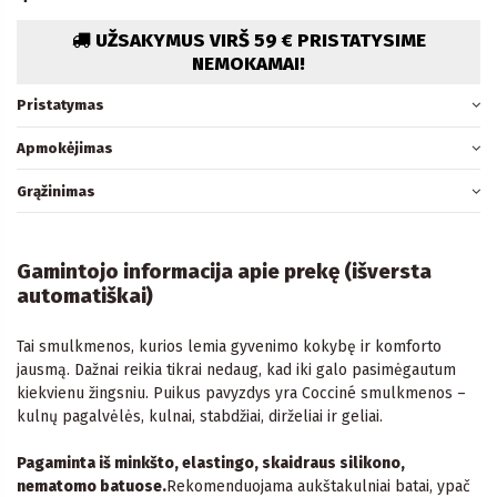
UŽSAKYMUS VIRŠ 59 € PRISTATYSIME
NEMOKAMAI!
Pristatymas
Apmokėjimas
Grąžinimas
Gamintojo informacija apie prekę (išversta
automatiškai)
Tai smulkmenos, kurios lemia gyvenimo kokybę ir komforto
jausmą. Dažnai reikia tikrai nedaug, kad iki galo pasimėgautum
kiekvienu žingsniu. Puikus pavyzdys yra Cocciné smulkmenos –
kulnų pagalvėlės, kulnai, stabdžiai, dirželiai ir geliai.
Pagaminta iš minkšto, elastingo, skaidraus silikono,
nematomo batuose.
Rekomenduojama aukštakulniai batai, ypač