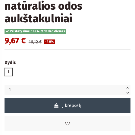
natūralios odos
aukštakulniai
Pristatysime per 4-9 darbo dienas
9,67 €
16,12 €
-40%
Dydis
L
Į krepšelį