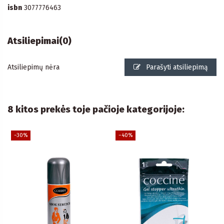
isbn
3077776463
Atsiliepimai
(0)
Atsiliepimų nėra
Parašyti atsiliepimą
8 kitos prekės toje pačioje kategorijoje:
−30%
−40%