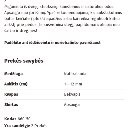
>
Pagaminta iš dviejų sluoksnių: kamštienos ir natūralios odos.
Apsaugo nuo įbrėžimų. Ypač rekomenduojama, kai aukštakulnius
batus keičiate į plokščiapadžius arba kai reikia reguliuoti kulno
aukštį prie pėdos. Jis sušvelnina slėgį, papildomai izoliuoja nuo
šalčio ir drėgmės!
Padėkite ant išdžiovinto ir nuriebalinto paviršiaus!
.
Prekės savybės
Medžiaga
Natūrali oda
Aukštis (cm)
1 - 12 mm
Kvapas
Bekvapis
Skirtas
Apsaugai
Kodas
660-50
Yra sandėlyje
2 Prekės