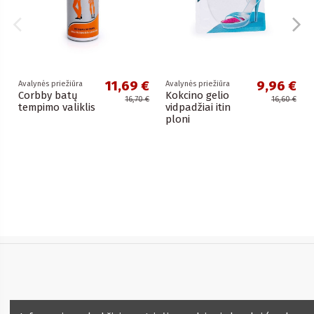
11,69 €
9,96 €
Avalynės priežiūra
Avalynės priežiūra
Corbby batų
Kokcino gelio
16,70 €
16,60 €
tempimo valiklis
vidpadžiai itin
ploni
Informacija