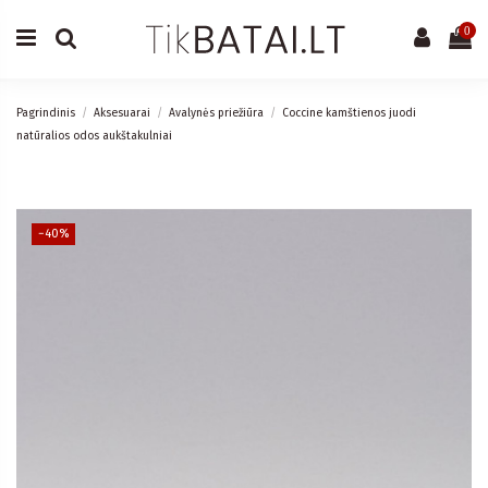
0
Pagrindinis
Aksesuarai
Avalynės priežiūra
Coccine kamštienos juodi
natūralios odos aukštakulniai
−40%