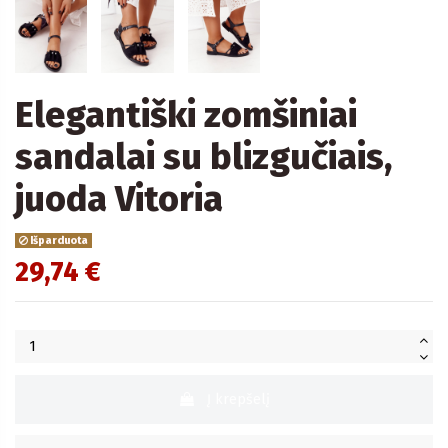
Elegantiški zomšiniai
sandalai su blizgučiais,
juoda Vitoria
Išparduota
29,74 €
Į krepšelį