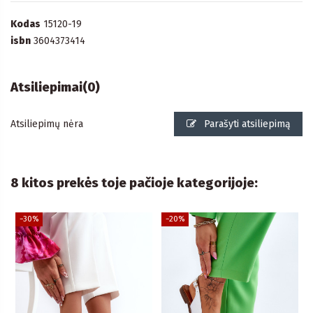
Kodas
15120-19
isbn
3604373414
Atsiliepimai
(0)
Atsiliepimų nėra
Parašyti atsiliepimą
8 kitos prekės toje pačioje kategorijoje:
−30%
−20%