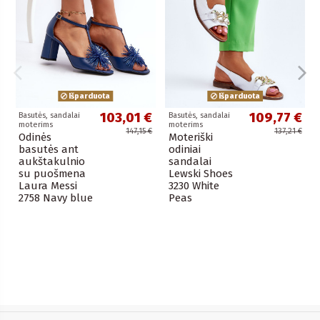
Išparduota
Išparduota
103,01 €
109,77 €
Basutės, sandalai
Basutės, sandalai
moterims
moterims
147,15 €
137,21 €
Odinės
Moteriški
basutės ant
odiniai
aukštakulnio
sandalai
su puošmena
Lewski Shoes
Laura Messi
3230 White
2758 Navy blue
Peas