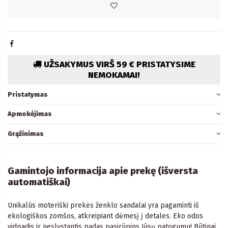
UŽSAKYMUS VIRŠ 59 € PRISTATYSIME
NEMOKAMAI!
Pristatymas
Apmokėjimas
Grąžinimas
Gamintojo informacija apie prekę (išversta
automatiškai)
Unikalūs moteriški prekės ženklo sandalai yra pagaminti iš
ekologiškos zomšos, atkreipiant dėmesį į detales. Eko odos
vidpadis ir neslystantis padas pasirūpins Jūsų patogumu! Būtinai