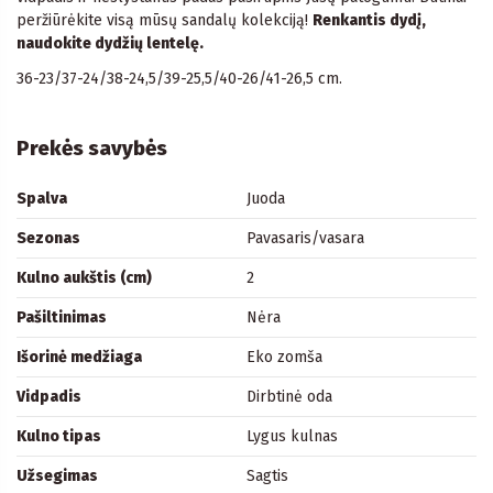
peržiūrėkite visą mūsų sandalų kolekciją!
Renkantis dydį,
naudokite dydžių lentelę.
36-23/37-24/38-24,5/39-25,5/40-26/41-26,5 cm.
Prekės savybės
Spalva
Juoda
Sezonas
Pavasaris/vasara
Kulno aukštis (cm)
2
Pašiltinimas
Nėra
Išorinė medžiaga
Eko zomša
Vidpadis
Dirbtinė oda
Kulno tipas
Lygus kulnas
Užsegimas
Sagtis