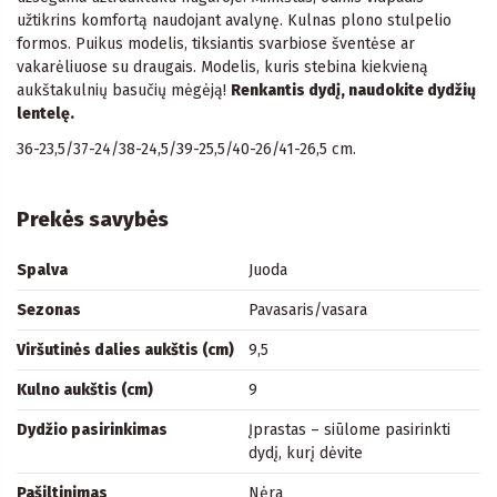
užtikrins komfortą naudojant avalynę. Kulnas plono stulpelio
formos. Puikus modelis, tiksiantis svarbiose šventėse ar
vakarėliuose su draugais. Modelis, kuris stebina kiekvieną
aukštakulnių basučių mėgėją!
Renkantis dydį, naudokite dydžių
lentelę.
36-23,5/37-24/38-24,5/39-25,5/40-26/41-26,5 cm.
Prekės savybės
Spalva
Juoda
Sezonas
Pavasaris/vasara
Viršutinės dalies aukštis (cm)
9,5
Kulno aukštis (cm)
9
Dydžio pasirinkimas
Įprastas – siūlome pasirinkti
dydį, kurį dėvite
Pašiltinimas
Nėra