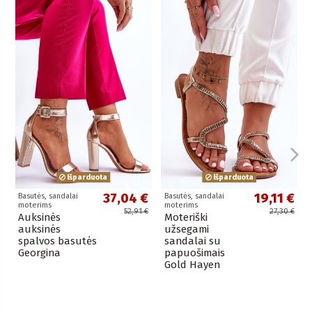
Išparduota
Išparduota
37,04 €
19,11 €
Basutės, sandalai
Basutės, sandalai
moterims
moterims
52,91 €
27,30 €
Auksinės
Moteriški
auksinės
užsegami
spalvos basutės
sandalai su
Georgina
papuošimais
Gold Hayen