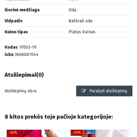
Išorinė medžiaga
Oda
Vidpadis
Natūrali oda
Kulno tipas
Platus kulnas
Kodas
19503-19
isbn
3666007044
Atsiliepimai
(0)
Atsiliepimų nėra
Parašyti atsiliepimą
8 kitos prekės toje pačioje kategorijoje:
−30%
−30%