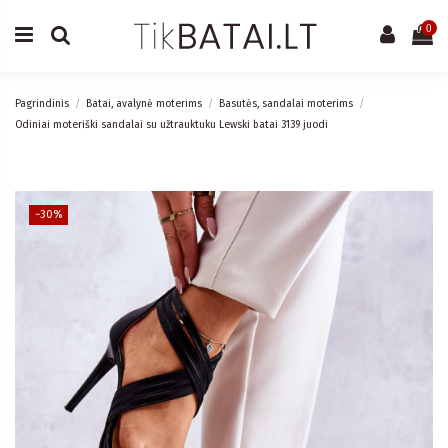
0
Pagrindinis
Batai, avalynė moterims
Basutės, sandalai moterims
Odiniai moteriški sandalai su užtrauktuku Lewski batai 3139 juodi
−30%