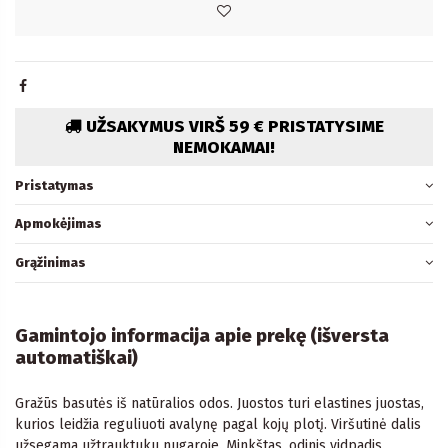
UŽSAKYMUS VIRŠ 59 € PRISTATYSIME
NEMOKAMAI!
Pristatymas
Apmokėjimas
Grąžinimas
Gamintojo informacija apie prekę (išversta
automatiškai)
Gražūs basutės iš natūralios odos. Juostos turi elastines juostas,
kurios leidžia reguliuoti avalynę pagal kojų plotį. Viršutinė dalis
užsegama užtrauktuku nugaroje. Minkštas, odinis vidpadis