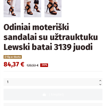
Odiniai moteriški
sandalai su užtrauktuku
Lewski batai 3139 juodi
Išparduota
84,37 €
120,53 €
-30%
Į krepšelį