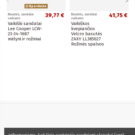
Išparduota
39,77 €
41,75 €
Basutės, sandalai
Basutės, sandalai
vaikams
vaikams
Vaikiški sandalai
Vaikiškos
Lee Cooper LCW-
kvepiančios
23-34-1687
Velcro basutės
mėlyni ir rožiniai
ZAXY LL385027
Rožinės spalvos
Informacija