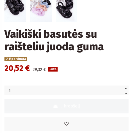
Vaikiški basutės su
raišteliu juoda guma
Išparduota
20,52 €
29,32 €
-30%
Į krepšelį