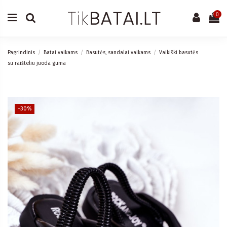
0
Pagrindinis
Batai vaikams
Basutės, sandalai vaikams
Vaikiški basutės
su raišteliu juoda guma
−30%