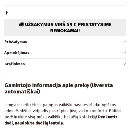
UŽSAKYMUS VIRŠ 59 € PRISTATYSIME
NEMOKAMAI!
Pristatymas
Apmokėjimas
Grąžinimas
Gamintojo informacija apie prekę (išversta
automatiškai)
Lengvi ir neįtikėtinai patogūs vaikiški basutės iš ekologiškos
odos. Minkštas vidpadis pasirūpins Jūsų vaiko komfortu. Būtinai
peržiūrėkite visą mūsų vaikiškų basučių kolekciją!
Renkantis
dydį, naudokite dydžių lentelę.