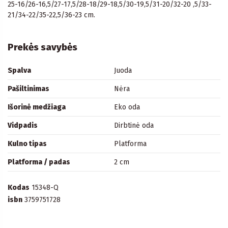
25-16/26-16,5/27-17,5/28-18/29-18,5/30-19,5/31-20/32-20 ,5/33-
21/34-22/35-22,5/36-23 cm.
Prekės savybės
Spalva
Juoda
Pašiltinimas
Nėra
Išorinė medžiaga
Eko oda
Vidpadis
Dirbtinė oda
Kulno tipas
Platforma
Platforma / padas
2 cm
Kodas
15348-Q
isbn
3759751728