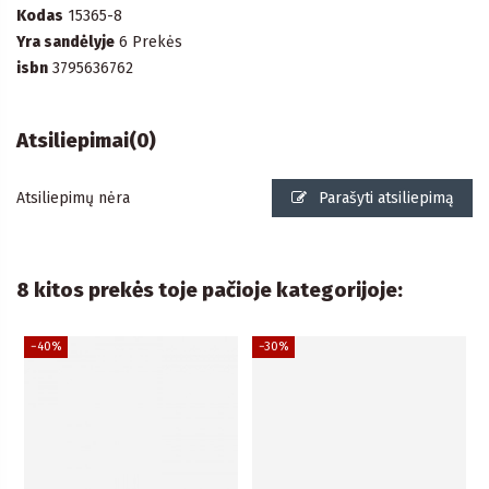
Kodas
15365-8
Yra sandėlyje
6 Prekės
isbn
3795636762
Atsiliepimai
(0)
Atsiliepimų nėra
Parašyti atsiliepimą
8 kitos prekės toje pačioje kategorijoje:
−40%
−30%