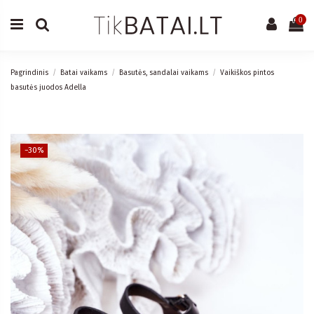
0
Pagrindinis
Batai vaikams
Basutės, sandalai vaikams
Vaikiškos pintos
basutės juodos Adella
−30%