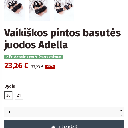
Vaikiškos pintos basutės
juodos Adella
Pristatysime per 4-9 darbo dienas
23,26 €
33,23 €
-30%
Dydis
20
21
Į krepšelį