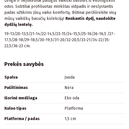
Lengvi ir neįtikėtinai patogūs vaikiški basutės iš ekologiškos
odos. Subtiliai profiliuotas minkštas vidpadis ir neslystantis
padas užtikrins Jūsų vaiko komfortą. Būtinai peržiūrėkite visą
mūsų vaikiškų basučių kolekciją!
Renkantis dydį, naudokite
dydžių lentelę.
19-13/20-13,5/21-14/22-14,5/23-15/24-15,5/25-16/26-16,5 /27-
17,5/28-18/29-18,5/30-19,5/31-20/32-20,5/33-21/34-22/35-
22,5/36-23 cm.
Prekės savybės
Spalva
Juoda
Pašiltinimas
Nėra
Išorinė medžiaga
Eko oda
Kulno tipas
Platforma
Platforma / padas
1,5 cm