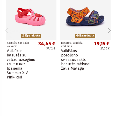
Išparduota
Išparduota
34,45 €
19,15 €
Basutės, sandalai
Basutės, sandalai
vaikams
vaikams
57,42 €
27,36 €
Vaikiškos
Vaikiškos
basutės su
porolono
velcro užsegimu
šviesaus rašto
Fruit 83615
basutės Mėlynai
Ipanema
žalia Malaga
Summer XIV
Pink-Red