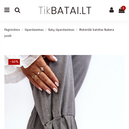
0
Pagrindinis
Išpardavimas
Batų išpardavimas
Moteriški bateliai Nakera
juodi
−60%