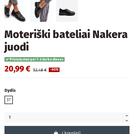
Moteriški bateliai Nakera
juodi
Pristatysime per 1-2 darbo dienas
20,99 €
52,48 €
-60%
Dydis
37
Į krepšelį