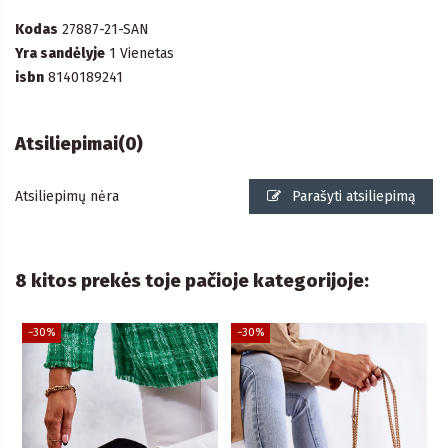
Kodas
27887-21-SAN
Yra sandėlyje
1 Vienetas
isbn
8140189241
Atsiliepimai
(0)
Atsiliepimų nėra
Parašyti atsiliepimą
8 kitos prekės toje pačioje kategorijoje:
−30%
−30%