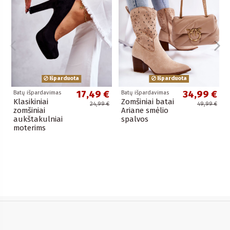
Išparduota
Išparduota
17,49 €
34,99 €
Batų išpardavimas
Batų išpardavimas
Klasikiniai
Zomšiniai batai
24,99 €
49,99 €
zomšiniai
Ariane smėlio
aukštakulniai
spalvos
moterims