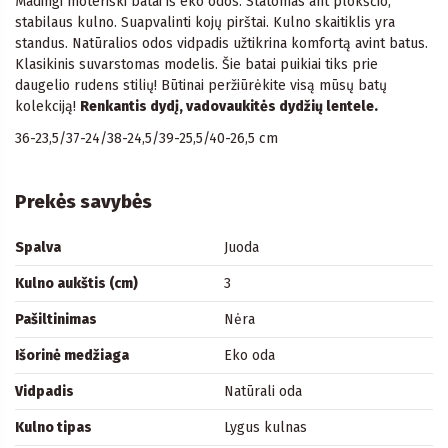
Madingi moteriški batai iš eko odos. Statomas ant plokščio,
stabilaus kulno. Suapvalinti kojų pirštai. Kulno skaitiklis yra
standus. Natūralios odos vidpadis užtikrina komfortą avint batus.
Klasikinis suvarstomas modelis. Šie batai puikiai tiks prie
daugelio rudens stilių! Būtinai peržiūrėkite visą mūsų batų
kolekciją!
Renkantis dydį, vadovaukitės dydžių lentele.
36-23,5/37-24/38-24,5/39-25,5/40-26,5 cm
Prekės savybės
Spalva
Juoda
Kulno aukštis (cm)
3
Pašiltinimas
Nėra
Išorinė medžiaga
Eko oda
Vidpadis
Natūrali oda
Kulno tipas
Lygus kulnas