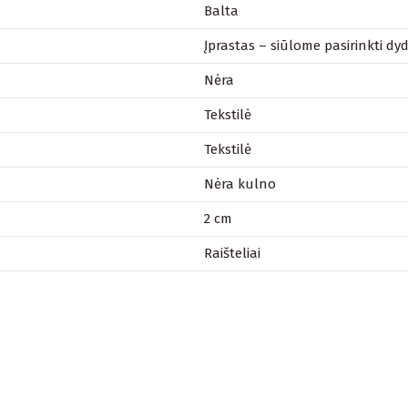
Balta
Įprastas – siūlome pasirinkti dydį
Nėra
Tekstilė
Tekstilė
Nėra kulno
2 cm
Raišteliai