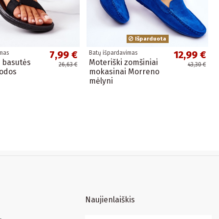
Išparduota
7,99 €
12,99 €
imas
Batų išpardavimas
 basutės
Moteriški zomšiniai
26,63 €
43,30 €
uodos
mokasinai Morreno
mėlyni
Naujienlaiškis