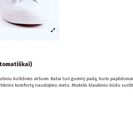
utomatiškai)
iršutiniu kulkšnies viršumi. Batai turi guminį padą, kuris papildom
tikrins komfortą naudojimo metu. Modelis klasikiniu būdu surištas