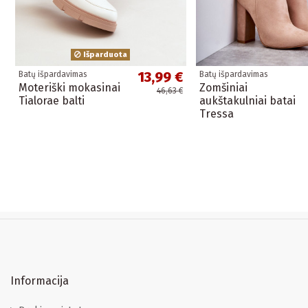
Išparduota
13,99 €
Batų išpardavimas
Batų išpardavimas
Moteriški mokasinai
Zomšiniai
46,63 €
Tialorae balti
aukštakulniai batai
Tressa
Informacija