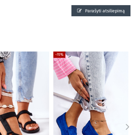
Parašyti atsiliepimą
−70%