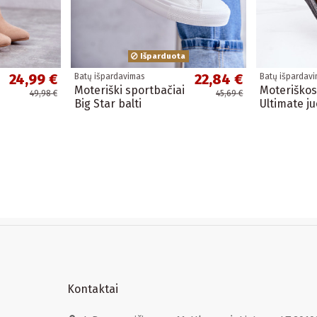
Išparduota
24,99 €
22,84 €
Batų išpardavimas
Batų išpardav
Moteriški sportbačiai
Moteriškos
49,98 €
45,69 €
Big Star balti
Ultimate j
Kontaktai