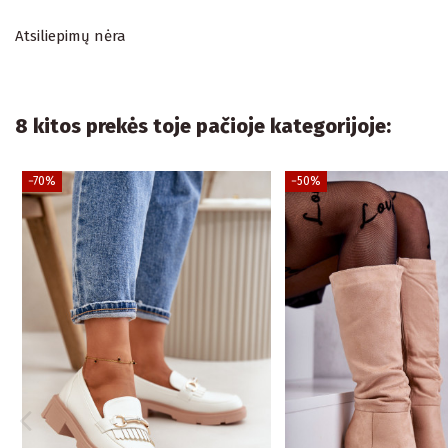
Atsiliepimų nėra
8 kitos prekės toje pačioje kategorijoje:
−70%
−50%