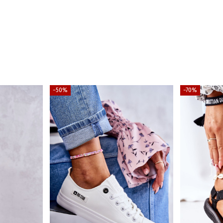
−50%
−70%