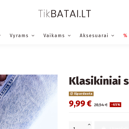
Vyrams
Vaikams
Aksesuarai
%
Klasikiniai 
Išparduota
9,99 €
28,54 €
-65%
Į krepšelį