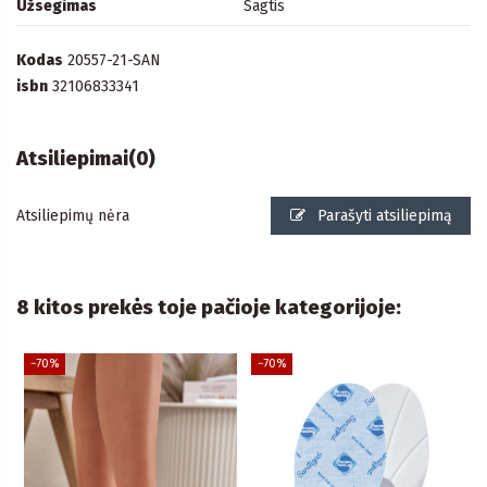
Užsegimas
Sagtis
Kodas
20557-21-SAN
isbn
32106833341
Atsiliepimai
(0)
Atsiliepimų nėra
Parašyti atsiliepimą
8 kitos prekės toje pačioje kategorijoje:
−70%
−70%