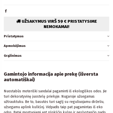
UŽSAKYMUS VIRŠ 59 € PRISTATYSIME
NEMOKAMAI!
Pristatymas
Apmokėjimas
Grąžinimas
Gamintojo informacija apie prekę (išversta
automatiškai)
Nuostabūs moteriški sandalai pagaminti iš ekologiškos odos. Jie
turi dekoratyvinę juostelę priekyje. Nugaroje užsegamas
užtrauktuku. Be to, basutės turi sagtį su reguliuojamu dirželiu,
užsegamu aplink kulkšnį. Vidpadis taip pat pagamintas iš eko
odos. Batai montuojami ant plokščio kulno ir neslystančio pado.