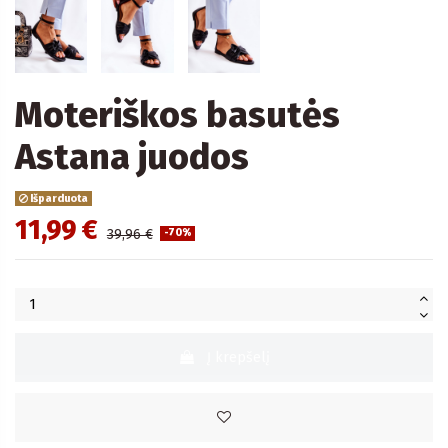
Moteriškos basutės
Astana juodos
Išparduota
11,99 €
39,96 €
-70%
Į krepšelį