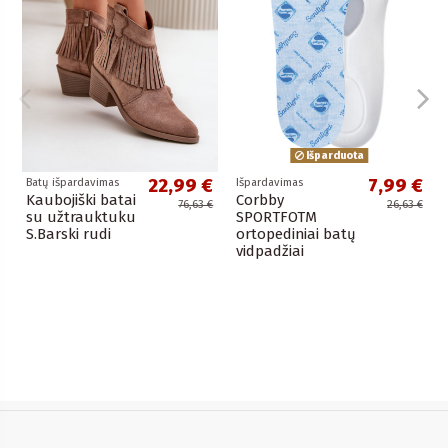
Išparduota
22,99 €
7,99 €
Batų išpardavimas
Išpardavimas
Kaubojiški batai
Corbby
76,63 €
26,63 €
su užtrauktuku
SPORTFOTM
S.Barski rudi
ortopediniai batų
vidpadžiai