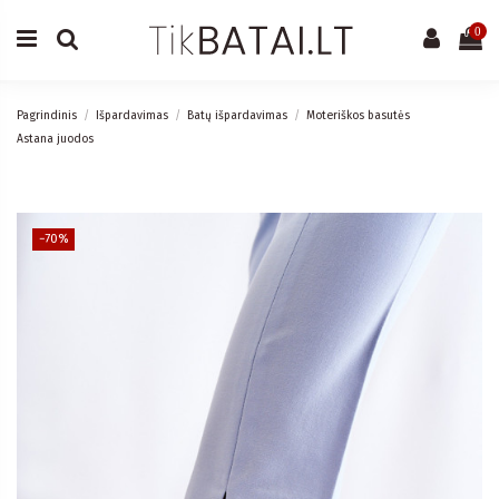
0
Pagrindinis
Išpardavimas
Batų išpardavimas
Moteriškos basutės
Astana juodos
−70%