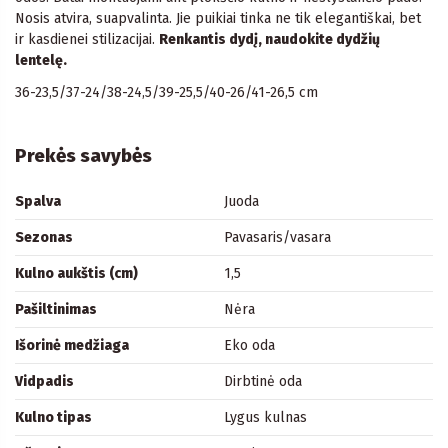
Nosis atvira, suapvalinta. Jie puikiai tinka ne tik elegantiškai, bet
ir kasdienei stilizacijai.
Renkantis dydį, naudokite dydžių
lentelę.
36-23,5/37-24/38-24,5/39-25,5/40-26/41-26,5 cm
Prekės savybės
Spalva
Juoda
Sezonas
Pavasaris/vasara
Kulno aukštis (cm)
1,5
Pašiltinimas
Nėra
Išorinė medžiaga
Eko oda
Vidpadis
Dirbtinė oda
Kulno tipas
Lygus kulnas