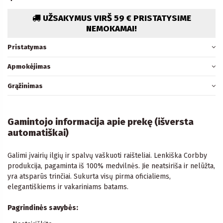
UŽSAKYMUS VIRŠ 59 € PRISTATYSIME
NEMOKAMAI!
Pristatymas
Apmokėjimas
Grąžinimas
Gamintojo informacija apie prekę (išversta
automatiškai)
Galimi įvairių ilgių ir spalvų vaškuoti raišteliai. Lenkiška Corbby
produkcija, pagaminta iš 100% medvilnės. Jie neatsiriša ir nelūžta,
yra atsparūs trinčiai. Sukurta visų pirma oficialiems,
elegantiškiems ir vakariniams batams.
Pagrindinės savybės: