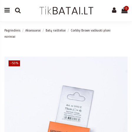
0
Pagrindinis
Aksesuarai
Batų raišteliai
Corbby Brown vaškuoti ploni
nėriniai
−50%