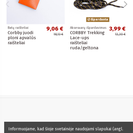
Išparduota
9,06 €
3,99 €
Batų raišteliai
Aksesuarų išpardavimas
Corbby juodi
CORBBY Trekking
18,13 €
13,30 €
ploni apvalūs
Lace-ups
raišteliai
raišteliai
ruda/geltona
Informacija
Informuojame, kad šioje svetainėje naudojami slapukai (angl.