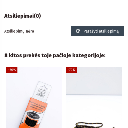
Atsiliepimai
(0)
Atsiliepimų nėra
Parašyti atsiliepimą
8 kitos prekės toje pačioje kategorijoje:
−50%
−70%