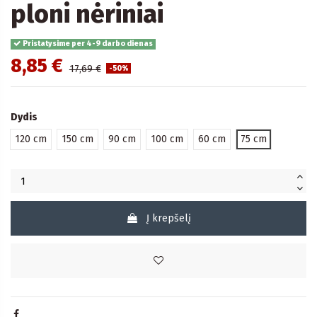
ploni nėriniai
Pristatysime per 4-9 darbo dienas
8,85 €
17,69 €
-50%
Dydis
120 cm
150 cm
90 cm
100 cm
60 cm
75 cm
Į krepšelį