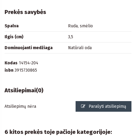
Prekės savybės
Spalva
Ruda, smėlio
Ilgis (cm)
3,5
Dominuojanti medžiaga
Natūrali oda
Kodas
14154-204
isbn
3915730865
Atsiliepimai
(0)
Atsiliepimų nėra
Parašyti atsiliepimą
6 kitos prekės toje pačioje kategorijoje: