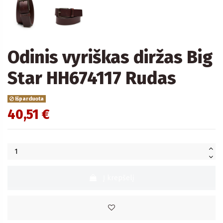
Odinis vyriškas diržas Big
Star HH674117 Rudas
Išparduota
40,51 €
Į krepšelį