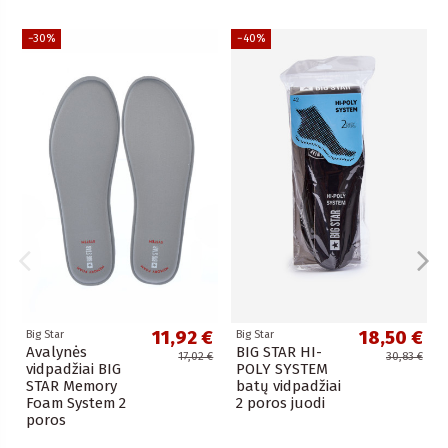
−30%
−40%
11,92 €
18,50 €
Big Star
Big Star
Avalynės
BIG STAR HI-
17,02 €
30,83 €
vidpadžiai BIG
POLY SYSTEM
STAR Memory
batų vidpadžiai
Foam System 2
2 poros juodi
poros