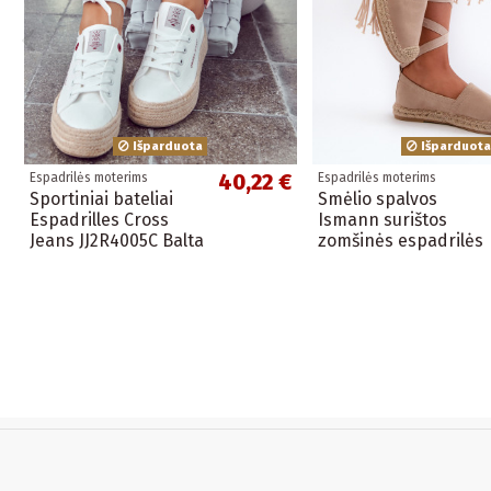
Išparduota
Išparduota
40,22 €
Espadrilės moterims
Espadrilės moterims
Sportiniai bateliai
Smėlio spalvos
Espadrilles Cross
Ismann surištos
Jeans JJ2R4005C Balta
zomšinės espadrilės