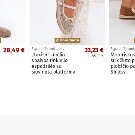
Išparduota
28,49 €
33,23 €
Espadrilės moterims
Espadrilės mot
„Laxisa“ smėlio
Moteriškos
55,39 €
spalvos tinklelio
su džiuto 
espadrilės su
plokščio p
siuvinėta platforma
Shilova