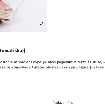
utomatiškai)
stabiai atrodo ant kojos! Jie buvo pagaminti iš tekstilės. Be to, jie 
vasaros atmosferos. Aukštas pleištas pakels jūsų figūrą. Jūs tikrai 
Ruda, smėlio