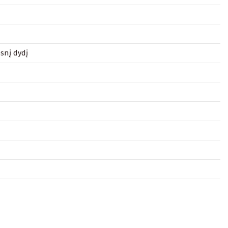
snį dydį