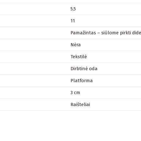
5,5
11
Pamažintas – siūlome pirkti dide
Nėra
Tekstilė
Dirbtinė oda
Platforma
3 cm
Raišteliai