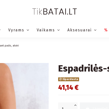
Vyrams
Vaikams
Aksesuarai
%
ant pado, atviri
Espadrilės-s
Išparduota
41,14 €
Į krepšelį