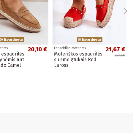
Išparduota
Išparduota
20,10 €
21,67 €
erims
Espadrilės moterims
 espadrilės
Moteriškos espadrilės
36,12 €
pynėmis ant
su smeigtukais Red
ado Camel
Laross