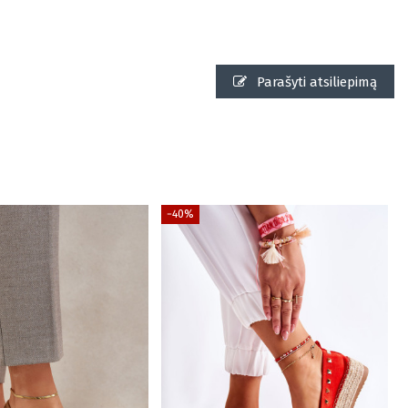
Parašyti atsiliepimą
−40%