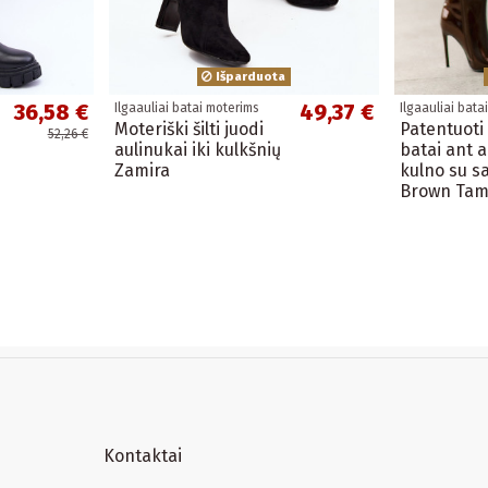
Išparduota
36,58 €
49,37 €
Ilgaauliai batai moterims
Ilgaauliai bata
Moteriški šilti juodi
Patentuoti 
52,26 €
aulinukai iki kulkšnių
batai ant 
Zamira
kulno su sa
Brown Tam
Kontaktai