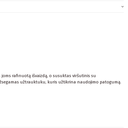
a joms rafinuotą išvaizdą, o susuktas viršutinis su
s užsegamas užtrauktuku, kuris užtikrina naudojimo patogumą.