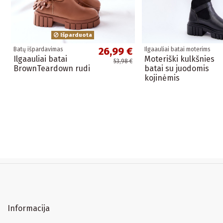
Išparduota
26,99 €
Batų išpardavimas
Ilgaauliai batai moterims
Ilgaauliai batai
Moteriški kulkšnies
53,98 €
BrownTeardown rudi
batai su juodomis
kojinėmis
Informacija