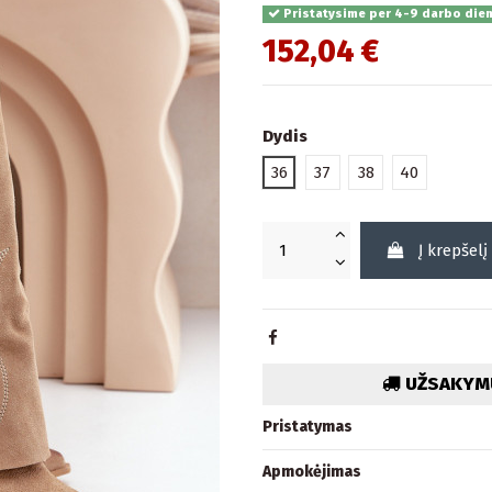
Pristatysime per 4-9 darbo die
152,04 €
Dydis
36
37
38
40
Į krepšelį
UŽSAKYMU
Pristatymas
Apmokėjimas