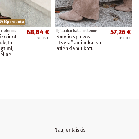
Išparduota
68,84 €
57,26 €
i moterims
Ilgaauliai batai moterims
izoliuoti
Smėlio spalvos
98,35 €
81,80 €
aukšto
„Evyra“ aulinukai su
gtimi,
atlenkiamu kotu
eliae
Naujienlaiškis