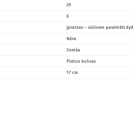
29
6
Įprastas – siūlome pasirinkti dydį
Nėra
Zomša
Platus kulnas
17 cm