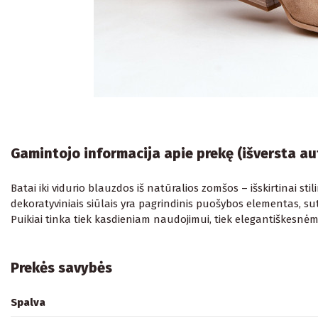
Gamintojo informacija apie prekę (išversta a
Batai iki vidurio blauzdos iš natūralios zomšos – išskirtinai sti
dekoratyviniais siūlais yra pagrindinis puošybos elementas, s
Puikiai tinka tiek kasdieniam naudojimui, tiek elegantiškesn
Prekės savybės
Spalva