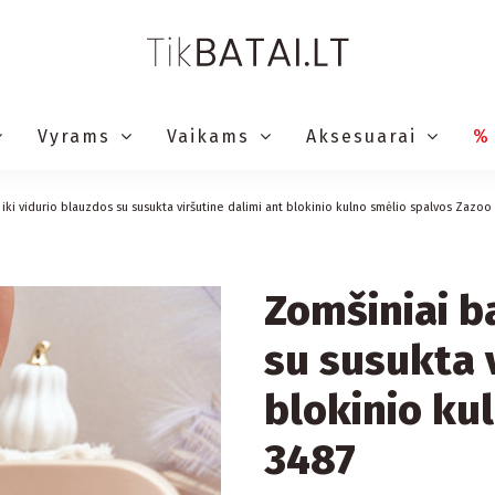
Vyrams
Vaikams
Aksesuarai
%
 iki vidurio blauzdos su susukta viršutine dalimi ant blokinio kulno smėlio spalvos Zazoo
Zomšiniai ba
su susukta 
blokinio ku
3487