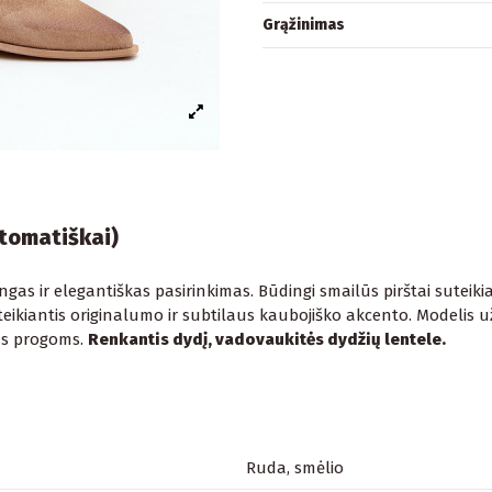
Grąžinimas
utomatiškai)
lingas ir elegantiškas pasirinkimas. Būdingi smailūs pirštai suteiki
uteikiantis originalumo ir subtilaus kaubojiško akcento. Modeli
ėms progoms.
Renkantis dydį, vadovaukitės dydžių lentele.
Ruda, smėlio