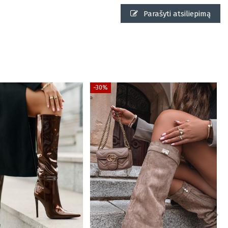
Parašyti atsiliepimą
−30%