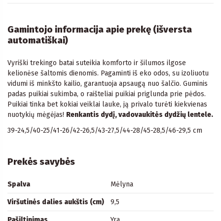
Gamintojo informacija apie prekę (išversta
automatiškai)
Vyriški trekingo batai suteikia komforto ir šilumos ilgose
kelionėse šaltomis dienomis. Pagaminti iš eko odos, su izoliuotu
vidumi iš minkšto kailio, garantuoja apsaugą nuo šalčio. Guminis
padas puikiai sukimba, o raišteliai puikiai priglunda prie pėdos.
Puikiai tinka bet kokiai veiklai lauke, ją privalo turėti kiekvienas
nuotykių mėgėjas!
Renkantis dydį, vadovaukitės dydžių lentele.
39-24,5/40-25/41-26/42-26,5/43-27,5/44-28/45-28,5/46-29,5 cm
Prekės savybės
Spalva
Mėlyna
Viršutinės dalies aukštis (cm)
9,5
Pašiltinimas
Yra