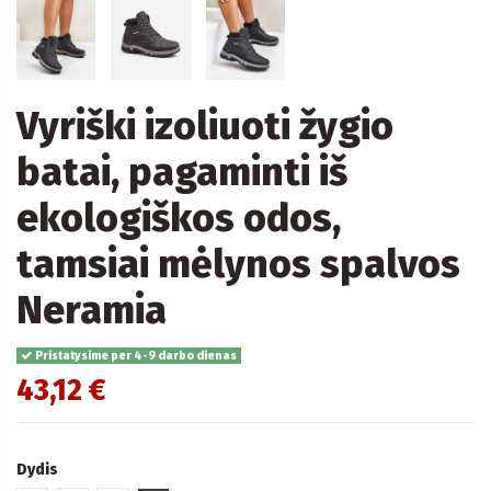
Vyriški izoliuoti žygio
batai, pagaminti iš
ekologiškos odos,
tamsiai mėlynos spalvos
Neramia
Pristatysime per 4-9 darbo dienas
43,12 €
Dydis