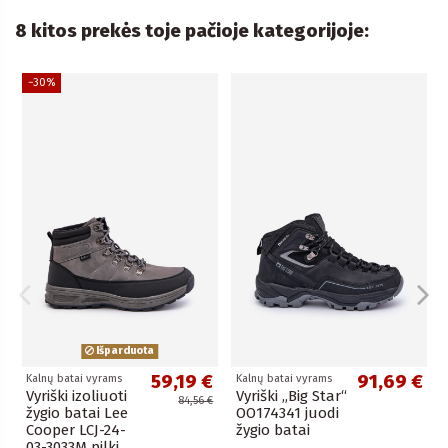
8 kitos prekės toje pačioje kategorijoje:
−30%
Išparduota
59,19 €
91,69 €
Kalnų batai vyrams
Kalnų batai vyrams
Vyriški izoliuoti
Vyriški „Big Star“
84,56 €
žygio batai Lee
OO174341 juodi
Cooper LCJ-24-
žygio batai
03-3033M pilki