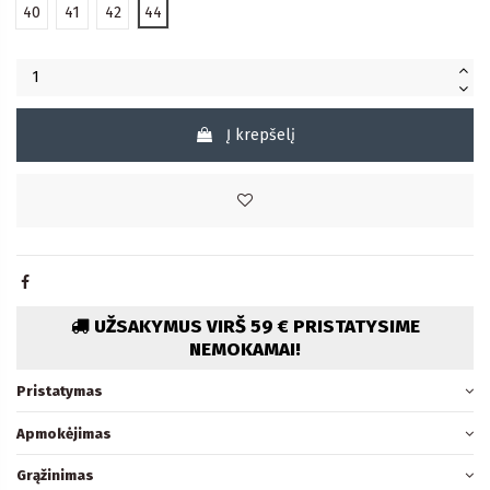
40
41
42
44
Į krepšelį
UŽSAKYMUS VIRŠ 59 € PRISTATYSIME
NEMOKAMAI!
Pristatymas
Apmokėjimas
Grąžinimas