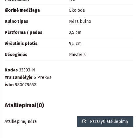
Išorinė medžiaga
Eko oda
Kulno tipas
Nėra kulno
Platforma / padas
2,5 cm
Viršutinis plotis
9,5 cm
Užsegimas
Raišteliai
Kodas
33303-N
Yra sandėlyje
6 Prekės
isbn
980079652
Atsiliepimai
(0)
Atsiliepimų nėra
Parašyti atsiliepimą