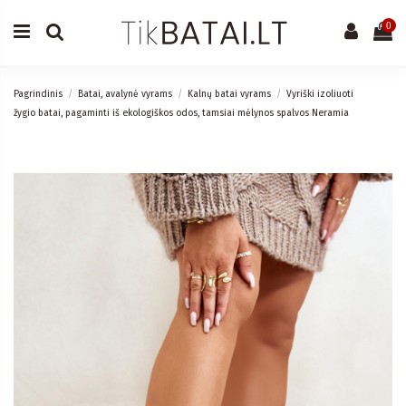
0
Pagrindinis
Batai, avalynė vyrams
Kalnų batai vyrams
Vyriški izoliuoti
žygio batai, pagaminti iš ekologiškos odos, tamsiai mėlynos spalvos Neramia