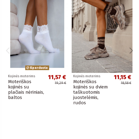
Išparduota
11,57 €
11,15 €
Kojinės moterims
Kojinės moterims
Moteriškos
Moteriškos
19,29 €
18,58 €
kojinės su
kojinės su dviem
plačiais nėriniais,
taškuotomis
baltos
juostelėmis,
rudos