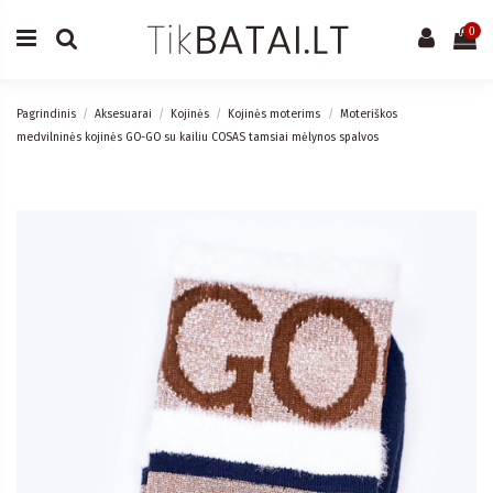
0
Pagrindinis
Aksesuarai
Kojinės
Kojinės moterims
Moteriškos
medvilninės kojinės GO-GO su kailiu COSAS tamsiai mėlynos spalvos