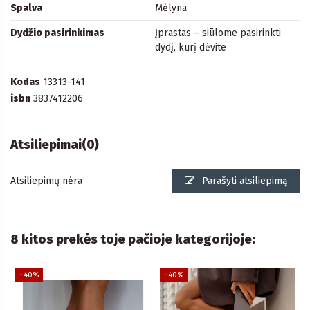
Spalva
Mėlyna
Dydžio pasirinkimas
Įprastas – siūlome pasirinkti
dydį, kurį dėvite
Kodas
13313-141
isbn
3837412206
Atsiliepimai
(0)
Atsiliepimų nėra
Parašyti atsiliepimą
8 kitos prekės toje pačioje kategorijoje:
−40%
−40%