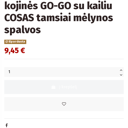
kojinės GO-GO su kailiu
COSAS tamsiai mėlynos
spalvos
Išparduota
9,45 €
Į krepšelį