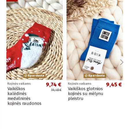
Išparduota
Išparduota
9,74 €
9,45 €
Kojinės vaikams
Kojinės vaikams
Vaikiškos
Vaikiškos glotnios
19,48 €
kalėdinės
kojinės su mėlynu
medvilninės
pleistru
kojinės raudonos