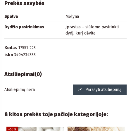
Prekės savybės
Spalva
Mėlyna
Dydžio pasirinkimas
Įprastas – siūlome pasirinkti
dydį, kurį dėvite
Kodas
17551-223
isbn
3494234333
Atsiliepimai
(0)
Atsiliepimų nėra
Parašyti atsiliepimą
8 kitos prekės toje pačioje kategorijoje:
−50%