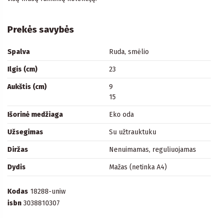
Prekės savybės
Spalva
Ruda, smėlio
Ilgis (cm)
23
Aukštis (cm)
9
15
Išorinė medžiaga
Eko oda
Užsegimas
Su užtrauktuku
Diržas
Nenuimamas, reguliuojamas
Dydis
Mažas (netinka A4)
Kodas
18288-uniw
isbn
3038810307