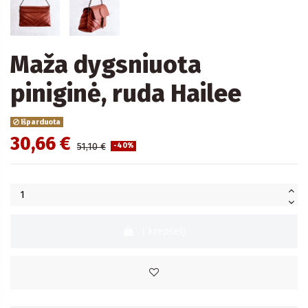
Maža dygsniuota
piniginė, ruda Hailee
Išparduota
30,66 €
51,10 €
-40%
Į krepšelį