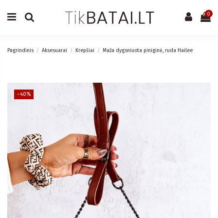
0
Pagrindinis
Aksesuarai
Krepšiai
Maža dygsniuota piniginė, ruda Hailee
−40%