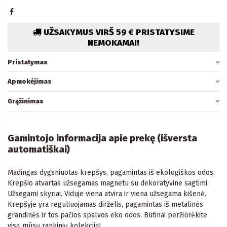
UŽSAKYMUS VIRŠ 59 € PRISTATYSIME
NEMOKAMAI!
Pristatymas
Apmokėjimas
Grąžinimas
Gamintojo informacija apie prekę (išversta
automatiškai)
Madingas dygsniuotas krepšys, pagamintas iš ekologiškos odos.
Krepšio atvartas užsegamas magnetu su dekoratyvine sagtimi.
Užsegami skyriai. Viduje viena atvira ir viena užsegama kišenė.
Krepšyje yra reguliuojamas dirželis, pagamintas iš metalinės
grandinės ir tos pačios spalvos eko odos. Būtinai peržiūrėkite
visą mūsų rankinių kolekciją!