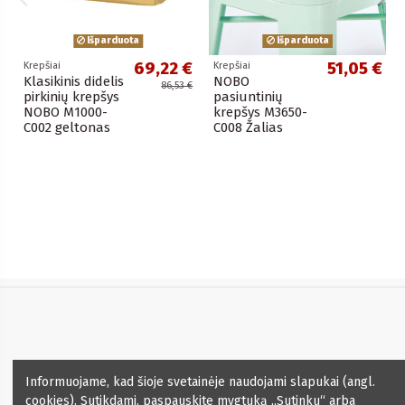
Išparduota
Išparduota
69,22 €
51,05 €
Krepšiai
Krepšiai
Klasikinis didelis
NOBO
86,53 €
pirkinių krepšys
pasiuntinių
NOBO M1000-
krepšys M3650-
C002 geltonas
C008 Žalias
Informacija
Informuojame, kad šioje svetainėje naudojami slapukai (angl.
cookies). Sutikdami, paspauskite mygtuką „Sutinku“ arba