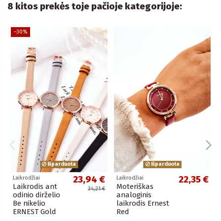
8 kitos prekės toje pačioje kategorijoje:
−30%
Išparduota
Išparduota
23,94 €
22,35 €
Laikrodžiai
Laikrodžiai
Laikrodis ant
Moteriškas
34,21 €
odinio dirželio
analoginis
Be nikelio
laikrodis Ernest
ERNEST Gold
Red