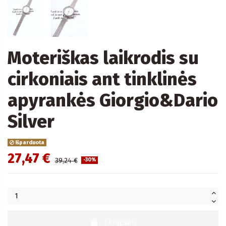
Moteriškas laikrodis su
cirkoniais ant tinklinės
apyrankės Giorgio&Dario
Silver
Išparduota
27,47 €
39,24 €
-30%
Į krepšelį