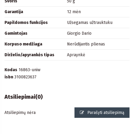
Svoris
50 g
Garantija
12 mėn
Papildomos funkcijos
Užsegamas užtrauktuku
Gamintojas
Giorgio Dario
Korpuso medžiaga
Nerūdijantis plienas
Dirželio/apyrankės tipas
Apraynkė
Kodas
16863-uniw
isbn
3100823637
Atsiliepimai
(0)
Atsiliepimų nėra
Parašyti atsiliepimą