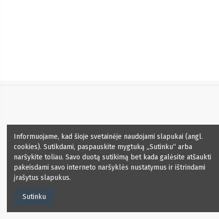
Informacija
Informuojame, kad šioje svetainėje naudojami slapukai (angl.
cookies). Sutikdami, paspauskite mygtuką „Sutinku“ arba
Kontaktai
naršykite toliau. Savo duotą sutikimą bet kada galėsite atšaukti
pakeisdami savo interneto naršyklės nustatymus ir ištrindami
įrašytus slapukus.
Naujienlaiškis
Sutinku