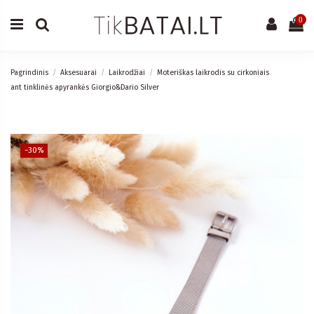
0
Pagrindinis
Aksesuarai
Laikrodžiai
Moteriškas laikrodis su cirkoniais
ant tinklinės apyrankės Giorgio&Dario Silver
−30%