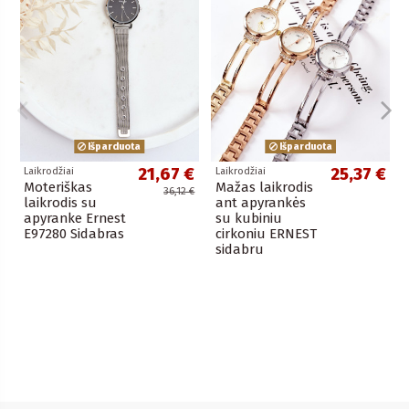
Išparduota
Išparduota
21,67 €
25,37 €
Laikrodžiai
Laikrodžiai
Moteriškas
Mažas laikrodis
36,12 €
laikrodis su
ant apyrankės
apyranke Ernest
su kubiniu
E97280 Sidabras
cirkoniu ERNEST
sidabru