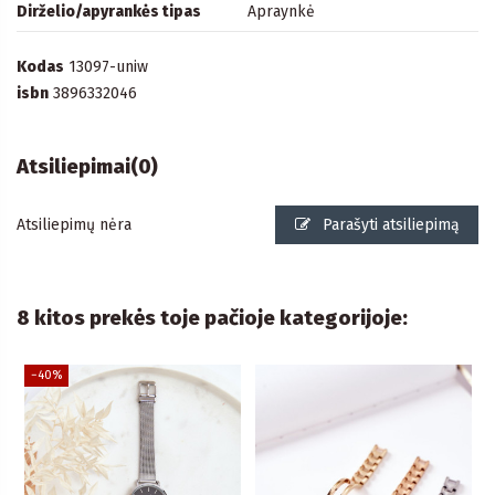
Dirželio/apyrankės tipas
Apraynkė
Kodas
13097-uniw
isbn
3896332046
Atsiliepimai
(0)
Atsiliepimų nėra
Parašyti atsiliepimą
8 kitos prekės toje pačioje kategorijoje:
−40%