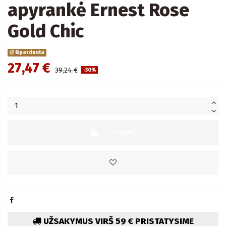
apyrankė Ernest Rose
Gold Chic
Išparduota
27,47 €
39,24 €
-30%
Į krepšelį
UŽSAKYMUS VIRŠ 59 € PRISTATYSIME