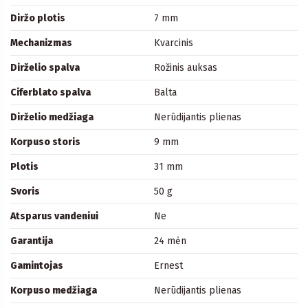
Diržo plotis
7 mm
Mechanizmas
Kvarcinis
Dirželio spalva
Rožinis auksas
Ciferblato spalva
Balta
Dirželio medžiaga
Nerūdijantis plienas
Korpuso storis
9 mm
Plotis
31 mm
Svoris
50 g
Atsparus vandeniui
Ne
Garantija
24 mėn
Gamintojas
Ernest
Korpuso medžiaga
Nerūdijantis plienas