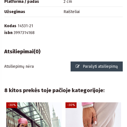
Platforma / padas
2 cm
Užsegimas
Raišteliai
Kodas
14531-21
isbn
3997314168
Atsiliepimai
(0)
Atsiliepimų nėra
Parašyti atsiliepimą
8 kitos prekės toje pačioje kategorijoje:
−30%
−30%