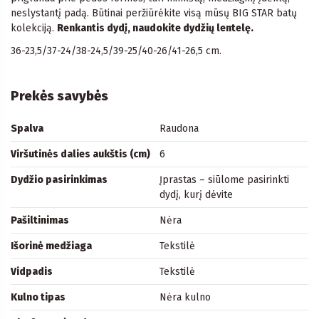
neslystantį padą. Būtinai peržiūrėkite visą mūsų BIG STAR batų
kolekciją.
Renkantis dydį, naudokite dydžių lentelę.
36-23,5/37-24/38-24,5/39-25/40-26/41-26,5 cm.
Prekės savybės
Spalva
Raudona
Viršutinės dalies aukštis (cm)
6
Dydžio pasirinkimas
Įprastas – siūlome pasirinkti
dydį, kurį dėvite
Pašiltinimas
Nėra
Išorinė medžiaga
Tekstilė
Vidpadis
Tekstilė
Kulno tipas
Nėra kulno