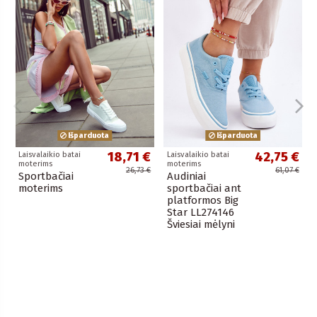
Išparduota
Išparduota
18,71 €
42,75 €
Laisvalaikio batai
Laisvalaikio batai
moterims
moterims
26,73 €
61,07 €
Sportbačiai
Audiniai
moterims
sportbačiai ant
platformos Big
Star LL274146
Šviesiai mėlyni