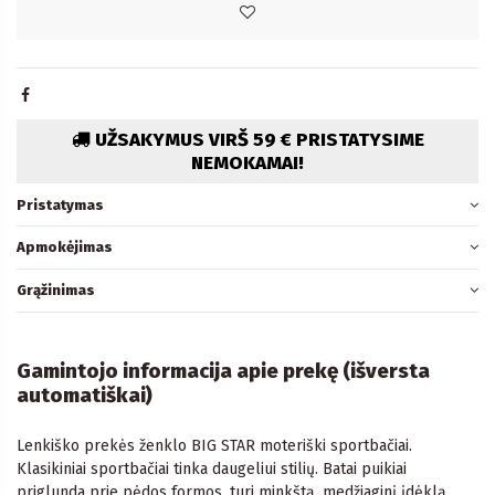
UŽSAKYMUS VIRŠ 59 € PRISTATYSIME
NEMOKAMAI!
Pristatymas
Apmokėjimas
Grąžinimas
Gamintojo informacija apie prekę (išversta
automatiškai)
Lenkiško prekės ženklo BIG STAR moteriški sportbačiai.
Klasikiniai sportbačiai tinka daugeliui stilių. Batai puikiai
priglunda prie pėdos formos, turi minkštą, medžiaginį įdėklą,