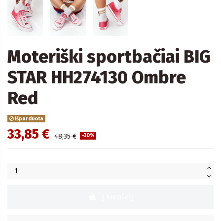
Moteriški sportbačiai BIG
STAR HH274130 Ombre
Red
Išparduota
33,85 €
48,35 €
-30%
Į krepšelį