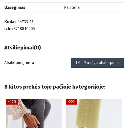
Užsegimas
Raišteliai
Kodas
14733-21
isbn
3748810205
Atsiliepimai
(0)
Atsiliepimų nėra
Parašyti atsiliepimą
8 kitos prekės toje pačioje kategorijoje:
−40%
−30%