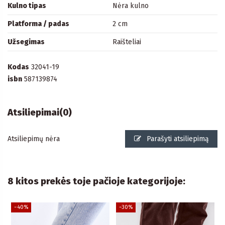
Kulno tipas
Nėra kulno
Platforma / padas
2 cm
Užsegimas
Raišteliai
Kodas
32041-19
isbn
587139874
Atsiliepimai
(0)
Atsiliepimų nėra
Parašyti atsiliepimą
8 kitos prekės toje pačioje kategorijoje:
−40%
−30%