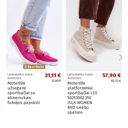
Išparduota
31,11 €
57,90 €
Laisvalaikio batai
Laisvalaikio batai
moterims
moterims
51,85 €
82,72 €
Moteriški
Moteriški
užsegami
platforminiai
sportbačiai su
sportbačiai LEE
akmenukais
50253002.35E
fuksijos paprasti
ISLA WOMEN
MID smėlio
spalvos