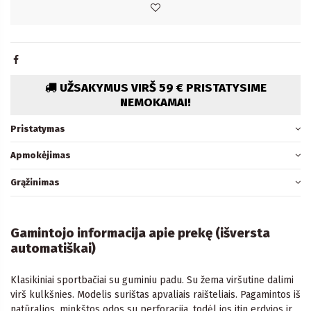
UŽSAKYMUS VIRŠ 59 € PRISTATYSIME
NEMOKAMAI!
Pristatymas
Apmokėjimas
Grąžinimas
Gamintojo informacija apie prekę (išversta
automatiškai)
Klasikiniai sportbačiai su guminiu padu. Su žema viršutine dalimi
virš kulkšnies. Modelis surištas apvaliais raišteliais. Pagamintos iš
natūralios, minkštos odos su perforacija, todėl jos itin erdvios ir