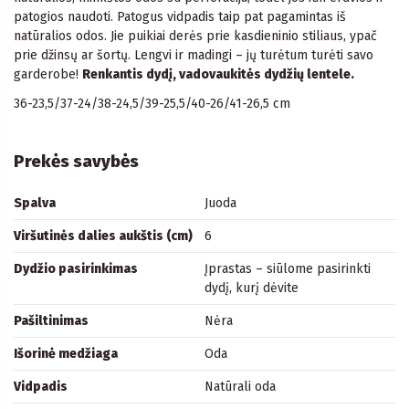
patogios naudoti. Patogus vidpadis taip pat pagamintas iš
natūralios odos. Jie puikiai derės prie kasdieninio stiliaus, ypač
prie džinsų ar šortų. Lengvi ir madingi – jų turėtum turėti savo
garderobe!
Renkantis dydį, vadovaukitės dydžių lentele.
36-23,5/37-24/38-24,5/39-25,5/40-26/41-26,5 cm
Prekės savybės
Spalva
Juoda
Viršutinės dalies aukštis (cm)
6
Dydžio pasirinkimas
Įprastas – siūlome pasirinkti
dydį, kurį dėvite
Pašiltinimas
Nėra
Išorinė medžiaga
Oda
Vidpadis
Natūrali oda