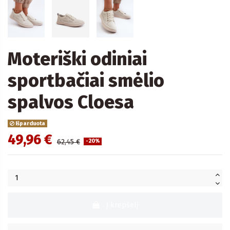
Moteriški odiniai
sportbačiai smėlio
spalvos Cloesa
Išparduota
49,96 €
62,45 €
-20%
Į krepšelį