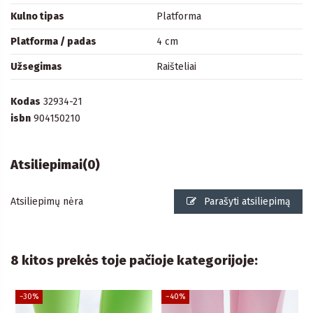
Kulno tipas
Platforma
Platforma / padas
4 cm
Užsegimas
Raišteliai
Kodas
32934-21
isbn
904150210
Atsiliepimai
(0)
Atsiliepimų nėra
Parašyti atsiliepimą
8 kitos prekės toje pačioje kategorijoje:
−30%
−40%