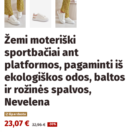
Žemi moteriški
sportbačiai ant
platformos, pagaminti iš
ekologiškos odos, baltos
ir rožinės spalvos,
Nevelena
Išparduota
23,07 €
32,96 €
-30%