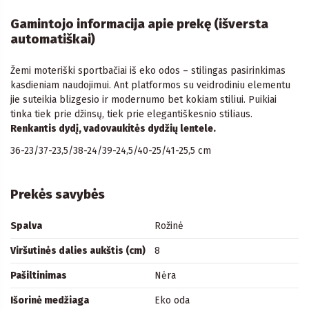
Gamintojo informacija apie prekę (išversta
automatiškai)
Žemi moteriški sportbačiai iš eko odos – stilingas pasirinkimas
kasdieniam naudojimui. Ant platformos su veidrodiniu elementu
jie suteikia blizgesio ir modernumo bet kokiam stiliui. Puikiai
tinka tiek prie džinsų, tiek prie elegantiškesnio stiliaus.
Renkantis dydį, vadovaukitės dydžių lentele.
36-23/37-23,5/38-24/39-24,5/40-25/41-25,5 cm
Prekės savybės
Spalva
Rožinė
Viršutinės dalies aukštis (cm)
8
Pašiltinimas
Nėra
Išorinė medžiaga
Eko oda