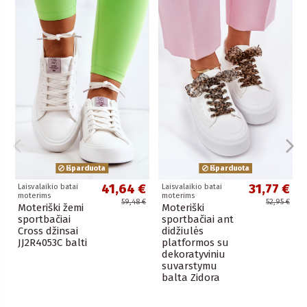
Išparduota
Išparduota
41,64 €
31,77 €
Laisvalaikio batai
Laisvalaikio batai
moterims
moterims
59,48 €
52,95 €
Moteriški žemi
Moteriški
sportbačiai
sportbačiai ant
Cross džinsai
didžiulės
JJ2R4053C balti
platformos su
dekoratyviniu
suvarstymu
balta Zidora