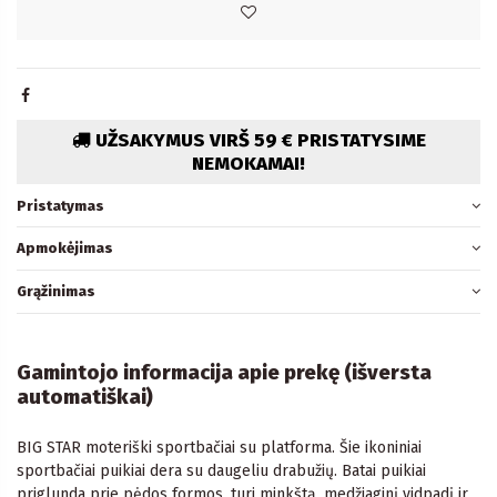
UŽSAKYMUS VIRŠ 59 € PRISTATYSIME
NEMOKAMAI!
Pristatymas
Apmokėjimas
Grąžinimas
Gamintojo informacija apie prekę (išversta
automatiškai)
BIG STAR moteriški sportbačiai su platforma. Šie ikoniniai
sportbačiai puikiai dera su daugeliu drabužių. Batai puikiai
priglunda prie pėdos formos, turi minkštą, medžiaginį vidpadį ir