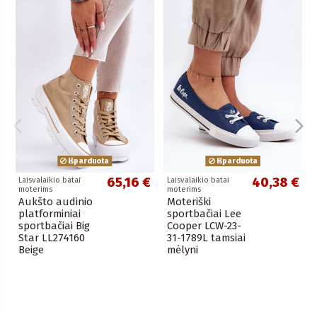
Išparduota
Išparduota
65,16 €
40,38 €
Laisvalaikio batai
Laisvalaikio batai
moterims
moterims
Aukšto audinio
Moteriški
platforminiai
sportbačiai Lee
sportbačiai Big
Cooper LCW-23-
Star LL274160
31-1789L tamsiai
Beige
mėlyni