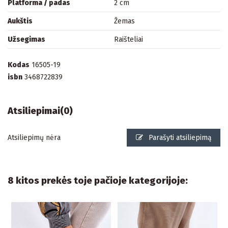
Platforma / padas
2 cm
Aukštis
Žemas
Užsegimas
Raišteliai
Kodas
16505-19
isbn
3468722839
Atsiliepimai
(0)
Atsiliepimų nėra
Parašyti atsiliepimą
8 kitos prekės toje pačioje kategorijoje: