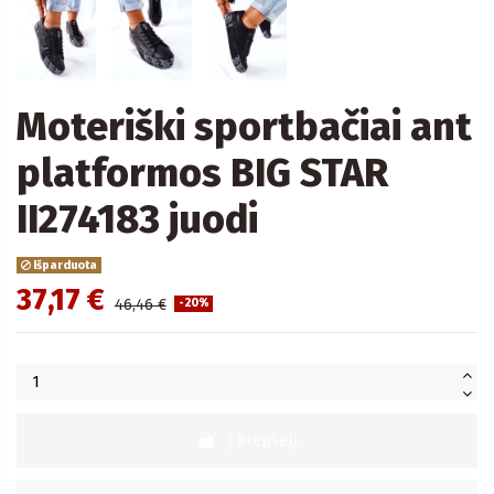
Moteriški sportbačiai ant
platformos BIG STAR
II274183 juodi
Išparduota
37,17 €
46,46 €
-20%
Į krepšelį