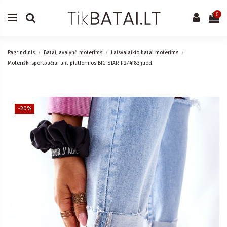
0
Pagrindinis
Batai, avalynė moterims
Laisvalaikio batai moterims
Moteriški sportbačiai ant platformos BIG STAR II274183 juodi
−20%