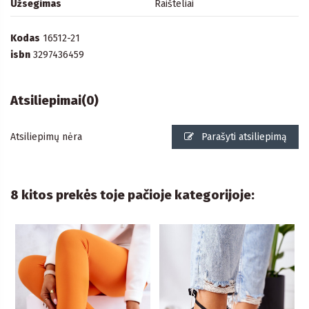
Užsegimas
Raišteliai
Kodas
16512-21
isbn
3297436459
Atsiliepimai
(0)
Atsiliepimų nėra
Parašyti atsiliepimą
8 kitos prekės toje pačioje kategorijoje: