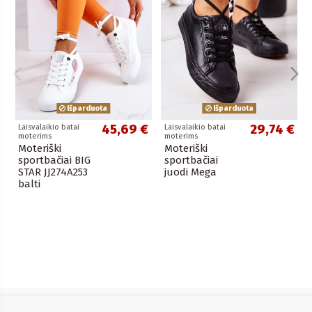
Išparduota
Išparduota
45,69 €
29,74 €
Laisvalaikio batai
Laisvalaikio batai
moterims
moterims
Moteriški
Moteriški
sportbačiai BIG
sportbačiai
STAR JJ274A253
juodi Mega
balti