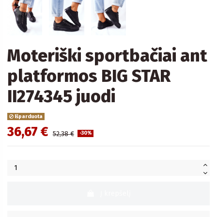
Moteriški sportbačiai ant
platformos BIG STAR
II274345 juodi
Išparduota
36,67 €
52,38 €
-30%
Į krepšelį