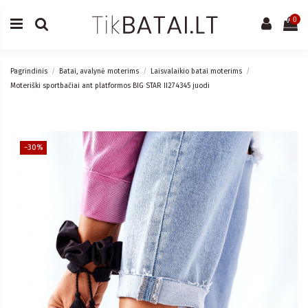
0
Pagrindinis
Batai, avalynė moterims
Laisvalaikio batai moterims
Moteriški sportbačiai ant platformos BIG STAR II274345 juodi
−30%