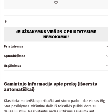
UŽSAKYMUS VIRŠ 59 € PRISTATYSIME
NEMOKAMAI!
Pristatymas
Apmokėjimas
Grąžinimas
Gamintojo informacija apie prekę (išversta
automatiškai)
Klasikiniai moteriški sportbačiai ant storo pado – dar vienas Big
Star pasiūlymas. Viršutinė dalis iš tekstilės puikiai dera su
daugeliu stilių. Neslystantis padas užtikrins saugumą ant