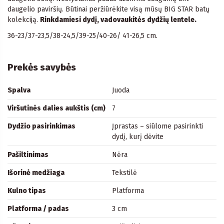
daugelio paviršių. Būtinai peržiūrėkite visą mūsų BIG STAR batų
kolekciją.
Rinkdamiesi dydį, vadovaukitės dydžių lentele.
36-23/37-23,5/38-24,5/39-25/40-26/ 41-26,5 cm.
Prekės savybės
Spalva
Juoda
Viršutinės dalies aukštis (cm)
7
Dydžio pasirinkimas
Įprastas – siūlome pasirinkti
dydį, kurį dėvite
Pašiltinimas
Nėra
Išorinė medžiaga
Tekstilė
Kulno tipas
Platforma
Platforma / padas
3 cm