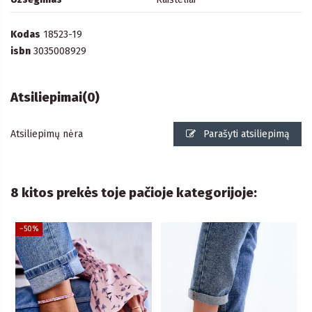
Kodas
18523-19
isbn
3035008929
Atsiliepimai
(0)
Atsiliepimų nėra
Parašyti atsiliepimą
8 kitos prekės toje pačioje kategorijoje:
−50%