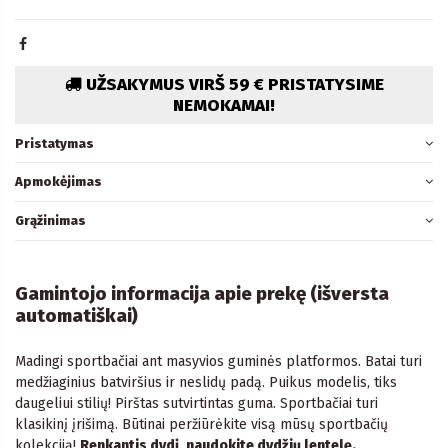
UŽSAKYMUS VIRŠ 59 € PRISTATYSIME
NEMOKAMAI!
Pristatymas
Apmokėjimas
Grąžinimas
Gamintojo informacija apie prekę (išversta
automatiškai)
Madingi sportbačiai ant masyvios guminės platformos. Batai turi
medžiaginius batviršius ir neslidų padą. Puikus modelis, tiks
daugeliui stilių! Pirštas sutvirtintas guma. Sportbačiai turi
klasikinį įrišimą. Būtinai peržiūrėkite visą mūsų sportbačių
kolekciją!
Renkantis dydį, naudokite dydžių lentelę.