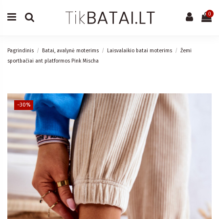
0
Pagrindinis
Batai, avalynė moterims
Laisvalaikio batai moterims
Žemi
sportbačiai ant platformos Pink Mischa
−30%