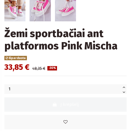
Žemi sportbačiai ant
platformos Pink Mischa
Išparduota
33,85 €
48,35 €
-30%
Į krepšelį