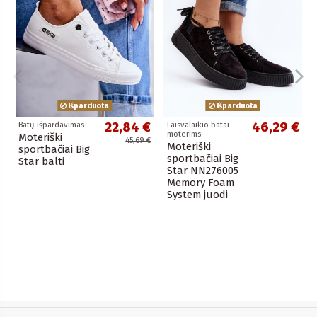
Išparduota
Išparduota
22,84 €
46,29 €
Batų išpardavimas
Laisvalaikio batai
moterims
Moteriški
45,69 €
Moteriški
sportbačiai Big
sportbačiai Big
Star balti
Star NN276005
Memory Foam
System juodi