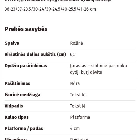
36-23/37-23,5/38-24/39-24,5/40-25,5/41-26 cm
Prekės savybės
Spalva
Rožinė
Viršutinės dalies aukštis (cm)
6,5
Dydžio pasirinkimas
Įprastas – siūlome pasirinkti
dydį, kurį dėvite
Pašiltinimas
Nėra
Išorinė medžiaga
Tekstilė
Vidpadis
Tekstilė
Kulno tipas
Platforma
Platforma / padas
4 cm
Užsegimas
Raišteliai