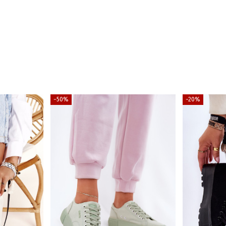
−50%
−20%