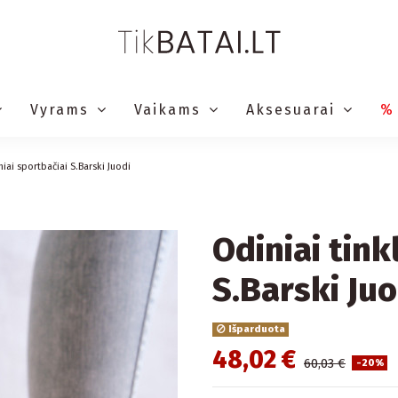
Vyrams
Vaikams
Aksesuarai
%
iniai sportbačiai S.Barski Juodi
Odiniai tink
S.Barski Juo
Išparduota
48,02 €
60,03 €
-20%