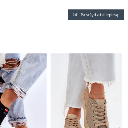
Parašyti atsiliepimą