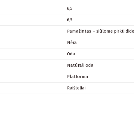
6,5
6,5
Pamažintas – siūlome pirkti dide
Nėra
Oda
Natūrali oda
Platforma
Raišteliai