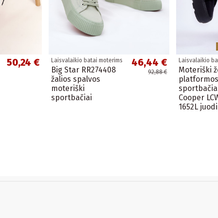
50,24 €
46,44 €
Laisvalaikio batai moterims
Laisvalaikio b
Big Star RR274408
Moteriški 
92,88 €
žalios spalvos
platformo
moteriški
sportbačia
sportbačiai
Cooper LC
1652L juodi