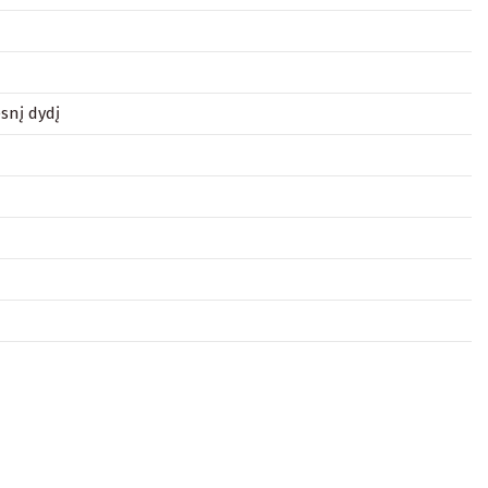
snį dydį