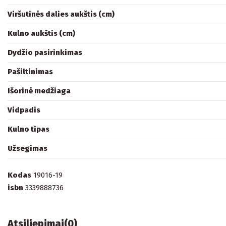
Viršutinės dalies aukštis (cm)
Kulno aukštis (cm)
Dydžio pasirinkimas
Pašiltinimas
Išorinė medžiaga
Vidpadis
Kulno tipas
Užsegimas
Kodas
19016-19
isbn
3339888736
Atsiliepimai
(0)