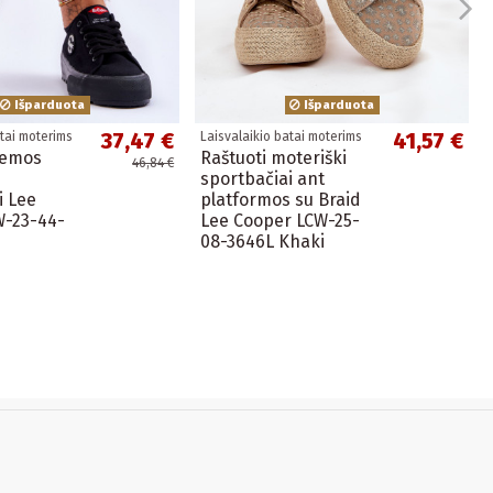
Išparduota
Išparduota
37,47 €
41,57 €
atai moterims
Laisvalaikio batai moterims
žemos
Raštuoti moteriški
46,84 €
s
sportbačiai ant
i Lee
platformos su Braid
W-23-44-
Lee Cooper LCW-25-
08-3646L Khaki