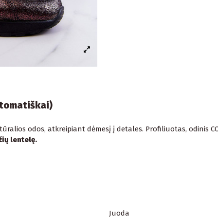
utomatiškai)
tūralios odos, atkreipiant dėmesį į detales. Profiliuotas, odinis 
ių lentelę.
Juoda