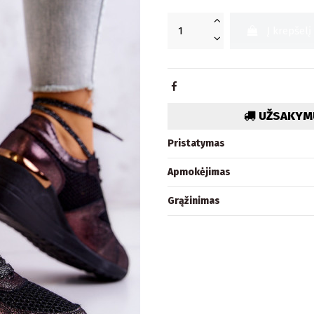
Į krepšelį
UŽSAKYMU
Pristatymas
Apmokėjimas
Grąžinimas