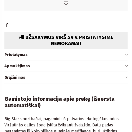
UŽSAKYMUS VIRŠ 59 € PRISTATYSIME
NEMOKAMAI!
Pristatymas
Apmokėjimas
Grąžinimas
Gamintojo informacija apie prekę (išversta
automatiškai)
Big Star sportbačiai, pagaminti iš patvarios ekologiškos odos.
Viršutinės dalies šone įsiūta žvilganti žvaigždė. Batų padas
pagamintas iš kokybiškos guminės medžiagos, kuri užtikrins