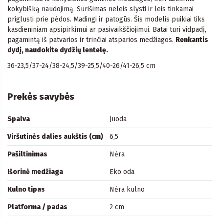
kokybišką naudojimą. Surišimas neleis slysti ir leis tinkamai
priglusti prie pėdos. Madingi ir patogūs. Šis modelis puikiai tiks
kasdieniniam apsipirkimui ar pasivaikščiojimui. Batai turi vidpadį,
pagamintą iš patvarios ir trinčiai atsparios medžiagos.
Renkantis
dydį, naudokite dydžių lentelę.
36-23,5/37-24/38-24,5/39-25,5/40-26/41-26,5 cm
Prekės savybės
Spalva
Juoda
Viršutinės dalies aukštis (cm)
6,5
Pašiltinimas
Nėra
Išorinė medžiaga
Eko oda
Kulno tipas
Nėra kulno
Platforma / padas
2 cm