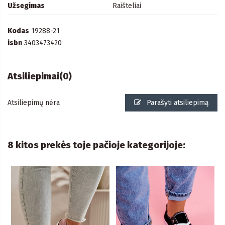
Užsegimas
Raišteliai
Kodas
19288-21
isbn
3403473420
Atsiliepimai
(0)
Atsiliepimų nėra
Parašyti atsiliepimą
8 kitos prekės toje pačioje kategorijoje: