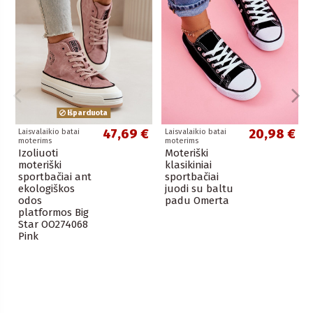
Išparduota
47,69 €
20,98 €
Laisvalaikio batai
Laisvalaikio batai
moterims
moterims
Izoliuoti
Moteriški
moteriški
klasikiniai
sportbačiai ant
sportbačiai
ekologiškos
juodi su baltu
odos
padu Omerta
platformos Big
Star OO274068
Pink