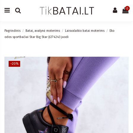
0
Pagrindinis
Batai, avalynė moterims
Laisvalaikio batai moterims
Eko
odos sportbačiai Star Big Star JJ274243 juodi
−20%