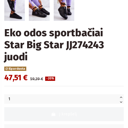
Eko odos sportbačiai
Star Big Star JJ274243
juodi
Išparduota
47,51 €
59,39 €
-20%
Į krepšelį