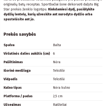
originalių batų receptas. Sportbačiai šone dekoruoti dažytu Big
Star prekės ženklo logotipu.
Rinkdamiesi dydį, pasiūlykite
dydžių lentelę, kurią užveskite ant nurodyto dydžio arba
spustelėsite ant jo.
Prekės savybės
Spalva
Balta
Viršutinės dalies aukštis (cm)
6
Pašiltinimas
Nėra
Išorinė medžiaga
Tekstilė
Vidpadis
Tekstilė
Kulno tipas
Nėra kulno
Platforma / padas
2,5 cm
Užsegimas
Raišteliai