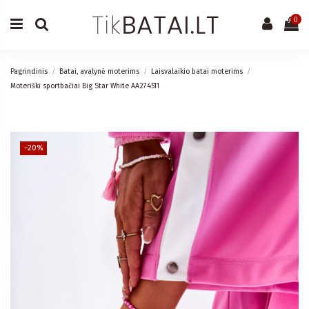
0
Pagrindinis
Batai, avalynė moterims
Laisvalaikio batai moterims
Moteriški sportbačiai Big Star White AA274511
−20%