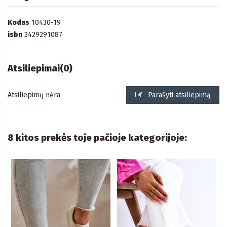
Kodas
10430-19
isbn
3429291087
Atsiliepimai
(0)
Atsiliepimų nėra
Parašyti atsiliepimą
8 kitos prekės toje pačioje kategorijoje: