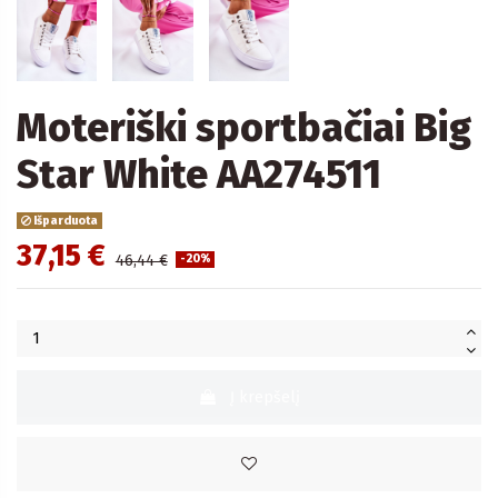
Moteriški sportbačiai Big
Star White AA274511
Išparduota
37,15 €
46,44 €
-20%
Į krepšelį