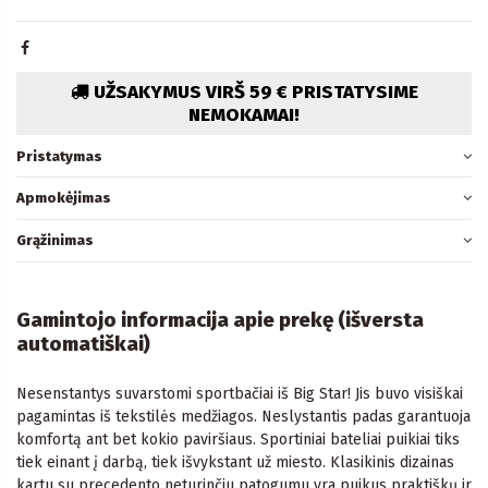
UŽSAKYMUS VIRŠ 59 € PRISTATYSIME
NEMOKAMAI!
Pristatymas
Apmokėjimas
Grąžinimas
Gamintojo informacija apie prekę (išversta
automatiškai)
Nesenstantys suvarstomi sportbačiai iš Big Star! Jis buvo visiškai
pagamintas iš tekstilės medžiagos. Neslystantis padas garantuoja
komfortą ant bet kokio paviršiaus. Sportiniai bateliai puikiai tiks
tiek einant į darbą, tiek išvykstant už miesto. Klasikinis dizainas
kartu su precedento neturinčiu patogumu yra puikus praktiškų ir