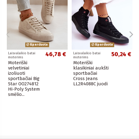
Išparduota
Išparduota
46,78 €
50,24 €
Laisvalaikio batai
Laisvalaikio batai
moterims
moterims
Moteriški
Moteriški
velvetiniai
klasikiniai aukšti
izoliuoti
sportbačiai
sportbačiai Big
Cross Jeans
Star OO274812
LL2R4088C juodi
Hi-Poly System
smėlio...