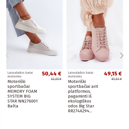
50,44 €
49,15 €
Laisvalaikio batai
Laisvalaikio batai
moterims
moterims
63,05 €
81,92 €
Moteriški
Moteriški
sportbačiai
sportbačiai ant
MEMORY FOAM
platformos,
SYSTEM BIG
pagaminti iš
STAR NN276001
ekologiškos
Balta
odos Big Star
RR274A294...