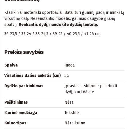
Klasikiniai moteriški sportbačiai. Batai turi guminį padą ir minkštą
viršutinę dalį. Nesenstantis modelis, galimas daugybe gražių
spalvų!
Renkantis dydį, naudokite dydžių lentelę.
36-23,5 / 37-24 / 38-24,5 / 39-25 / 40-25,5 / 41-26 cm.
Prekės savybės
Spalva
Juoda
Viršutinės dalies aukštis (cm)
5,5
Dydžio pasirinkimas
Įprastas – siūlome pasirinkti
dydį, kurį dėvite
Pašiltinimas
Nėra
Išorinė medžiaga
Tekstilė
Kulno tipas
Nėra kulno