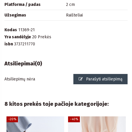
Platforma / padas
2 cm
Užsegimas
Raišteliai
Kodas
11369-21
Yra sandėlyje
20 Prekės
isbn
3737211770
Atsiliepimai
(0)
Atsiliepimų nėra
Parašyti atsiliepimą
8 kitos prekės toje pačioje kategorijoje:
−20%
−40%