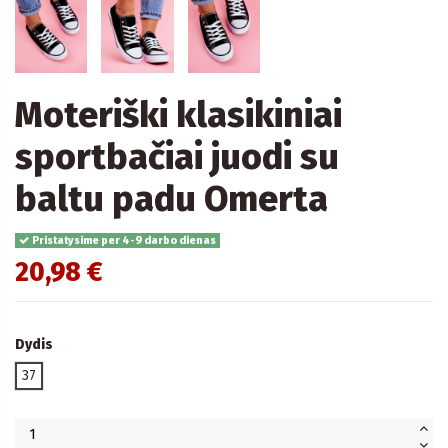
Moteriški klasikiniai
sportbačiai juodi su
baltu padu Omerta
Pristatysime per 4-9 darbo dienas
20,98 €
Dydis
37