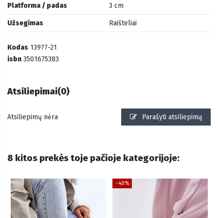
Platforma / padas
3 cm
Užsegimas
Raišteliai
Kodas
13977-21
isbn
3501675383
Atsiliepimai
(0)
Atsiliepimų nėra
Parašyti atsiliepimą
8 kitos prekės toje pačioje kategorijoje:
−40%