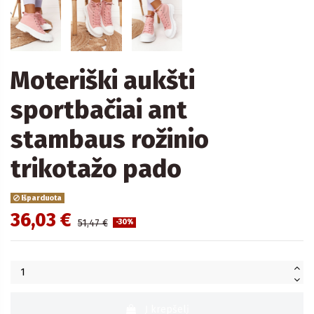
Moteriški aukšti
sportbačiai ant
stambaus rožinio
trikotažo pado
Išparduota
36,03 €
51,47 €
-30%
Į krepšelį