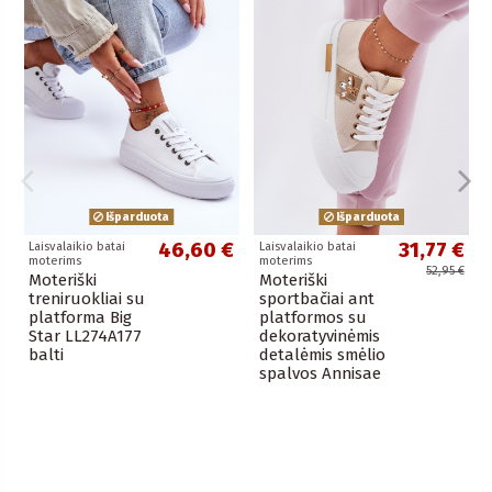
Išparduota
Išparduota
46,60 €
31,77 €
Laisvalaikio batai
Laisvalaikio batai
moterims
moterims
52,95 €
Moteriški
Moteriški
treniruokliai su
sportbačiai ant
platforma Big
platformos su
Star LL274A177
dekoratyvinėmis
balti
detalėmis smėlio
spalvos Annisae