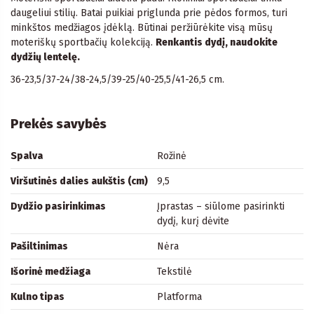
daugeliui stilių. Batai puikiai priglunda prie pėdos formos, turi
minkštos medžiagos įdėklą. Būtinai peržiūrėkite visą mūsų
moteriškų sportbačių kolekciją.
Renkantis dydį, naudokite
dydžių lentelę.
36-23,5/37-24/38-24,5/39-25/40-25,5/41-26,5 cm.
Prekės savybės
Spalva
Rožinė
Viršutinės dalies aukštis (cm)
9,5
Dydžio pasirinkimas
Įprastas – siūlome pasirinkti
dydį, kurį dėvite
Pašiltinimas
Nėra
Išorinė medžiaga
Tekstilė
Kulno tipas
Platforma