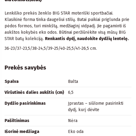
Lenkiško prekės ženklo BIG STAR moteriški sportbačiai.
Klasikinė forma tinka daugeliui stilių. Batai puikiai priglunda prie
pėdos formos, turi minkštą, medžiaginį vidpadį. Jie pagaminti iš
aukštos kokybės eko odos. Būtinai peržiūrėkite visą mūsų BIG
STAR batų kolekciją.
Renkantis dydį, naudokite dydžių lentelę.
36-23/37-23,5/38-24,5/39-25/40-25,5/41-26,5 cm.
Prekės savybės
Spalva
Balta
Viršutinės dalies aukštis (cm)
6,5
Dydžio pasirinkimas
Įprastas – siūlome pasirinkti
dydį, kurį dėvite
Pašiltinimas
Nėra
Išorinė medžiaga
Eko oda