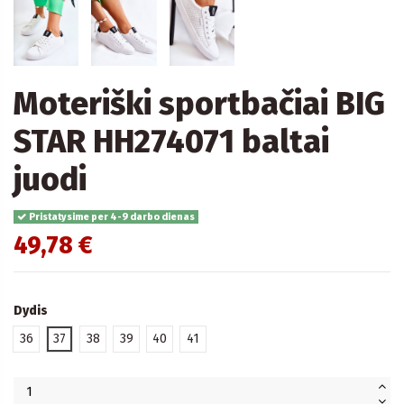
Moteriški sportbačiai BIG
STAR HH274071 baltai
juodi
Pristatysime per 4-9 darbo dienas
49,78 €
Dydis
36
37
38
39
40
41