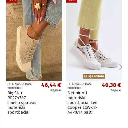
Išparduota
46,44 €
40,38 €
Laisvalaikio batai
Laisvalaikio batai
moterims
moterims
92,88 €
57,68 €
Big Star
Nėriniuoti
RR274767
moteriški
smėlio spalvos
sportbačiai Lee
moteriški
Cooper LCW-23-
sportbačiai
44-1617 balti