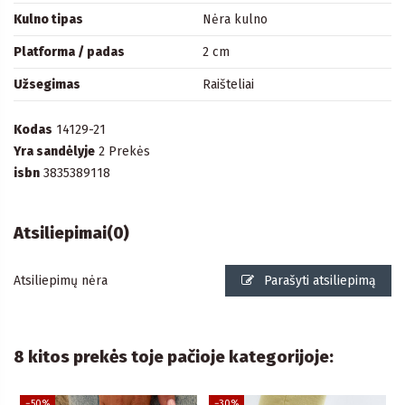
Kulno tipas
Nėra kulno
Platforma / padas
2 cm
Užsegimas
Raišteliai
Kodas
14129-21
Yra sandėlyje
2 Prekės
isbn
3835389118
Atsiliepimai
(0)
Atsiliepimų nėra
Parašyti atsiliepimą
8 kitos prekės toje pačioje kategorijoje:
−50%
−30%