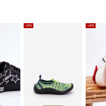
−30%
−40%