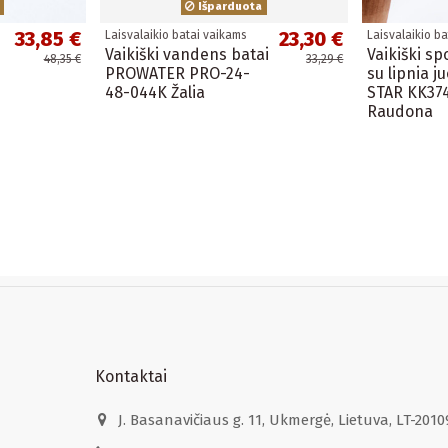
Išparduota
33,85 €
23,30 €
Laisvalaikio batai vaikams
Laisvalaikio b
Vaikiški vandens batai
Vaikiški sp
48,35 €
33,29 €
PROWATER PRO-24-
su lipnia j
48-044K Žalia
STAR KK37
Raudona
Kontaktai
J. Basanavičiaus g. 11, Ukmergė, Lietuva, LT-2010