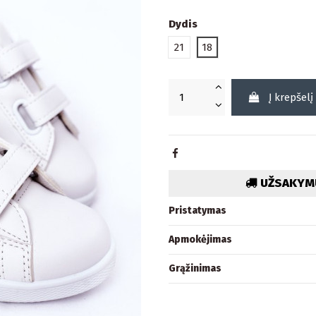
Dydis
21
18
Į krepšelį
UŽSAKYMU
Pristatymas
Apmokėjimas
Grąžinimas