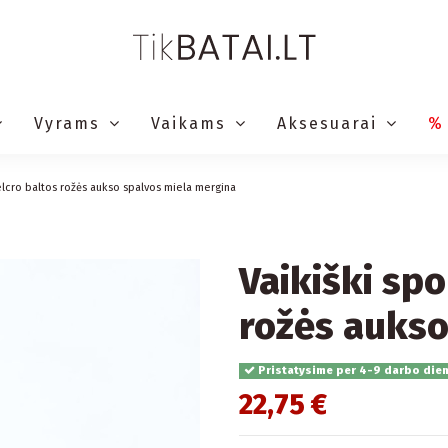
Vyrams
Vaikams
Aksesuarai
%
velcro baltos rožės aukso spalvos miela mergina
Vaikiški spo
rožės aukso
Pristatysime per 4-9 darbo die
22,75 €