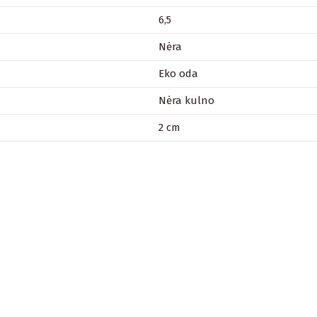
6,5
Nėra
Eko oda
Nėra kulno
2 cm