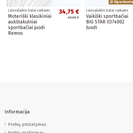
Išparduota
34,75 €
Laisvalaikio batai vaikams
Laisvalaikio batai vaikams
Moteriški klasikiniai
Vaikiški sportbačiai
49,65 €
aukštakulniai
BIG STAR II374002
sportbačiai juodi
Juodi
Remos
Informacija
Prekių pristatymas
Prekių grąžinimas