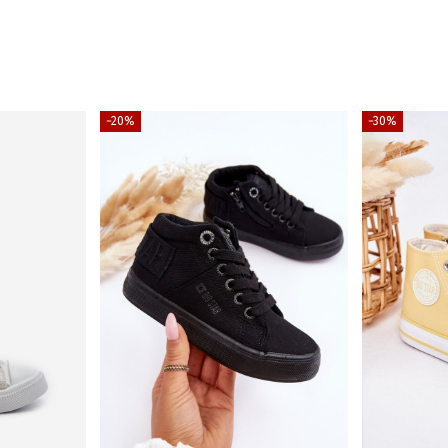
−20%
−30%