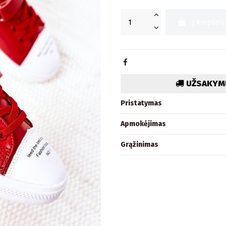
Į krepšelį
UŽSAKYMU
Pristatymas
Apmokėjimas
Grąžinimas