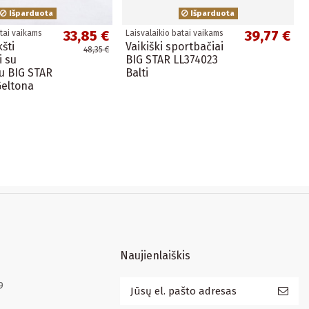
Išparduota
Išparduota
33,85 €
39,77 €
atai vaikams
Laisvalaikio batai vaikams
kšti
Vaikiški sportbačiai
48,35 €
i su
BIG STAR LL374023
u BIG STAR
Balti
Geltona
Naujienlaiškis
9