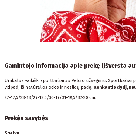
Gamintojo informacija apie prekę (išversta a
Unikalūs vaikiški sportbačiai su Velcro užsegimu. Sportbačiai p
vidpadį iš natūralios odos ir neslidų padą.
Renkantis dydį, nau
27-17,5/28-18/29-18,5/30-19/31-19,5/32-20 cm.
Prekės savybės
Spalva