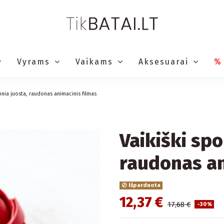
Vyrams
Vaikams
Aksesuarai
%
ipnia juosta, raudonas animacinis filmas
Vaikiški spo
raudonas an
Išparduota
12,37 €
17,68 €
-30%