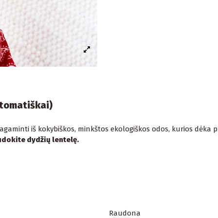
utomatiškai)
agaminti iš kokybiškos, minkštos ekologiškos odos, kurios dėka pu
dokite dydžių lentelę.
Raudona