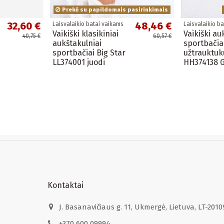
Prekė su papildomais pasirinkimais
32,60 €
48,46 €
Laisvalaikio batai vaikams
Laisvalaikio b
Vaikiški klasikiniai
Vaikiški au
40,75 €
60,57 €
aukštakulniai
sportbačia
sportbačiai Big Star
užtrauktuk
LL374001 juodi
HH374138 
Kontaktai
J. Basanavičiaus g. 11, Ukmergė, Lietuva, LT-2010
+370 600 09994